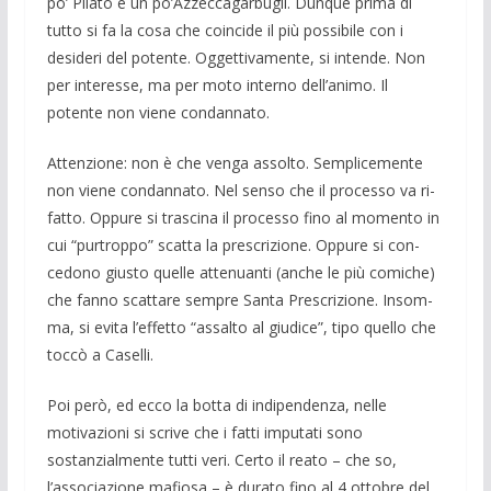
po’ Pilato e un po’Azzeccagarbugli. Dunque prima di
tutto si fa la cosa che coincide il più possibile con i
desideri del poten­te. Oggettivamente, si intende. Non
per interesse, ma per moto interno dell’animo. Il
potente non viene con­dannato.
Attenzione: non è che venga assol­to. Semplicemente
non viene condan­nato. Nel senso che il processo va ri­
fatto. Oppure si trascina il processo fino al momento in
cui “purtroppo” scatta la prescrizione. Oppure si con­
cedono giusto quelle attenuanti (an­che le più comiche)
che fanno scatta­re sempre Santa Prescrizione. Insom­
ma, si evita l’effetto “assalto al giudi­ce”, tipo quello che
toccò a Caselli.
Poi però, ed ecco la botta di indipen­denza, nelle
motivazioni si scrive che i fatti imputati sono
sostanzialmente tutti veri. Certo il reato – che so,
l’associazione mafiosa – è durato fino al 4 ottobre del