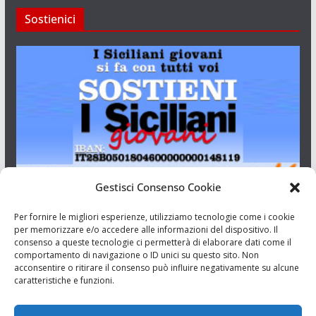
Sostienici
Gestisci Consenso Cookie
I Siciliani Giovani
Per fornire le migliori esperienze, utilizziamo tecnologie come i cookie
per memorizzare e/o accedere alle informazioni del dispositivo. Il
consenso a queste tecnologie ci permetterà di elaborare dati come il
Aut. del tribunale di Catania n.23/2011 del 20/09/2011 Dir.
comportamento di navigazione o ID unici su questo sito. Non
Resp. Riccardo Orioles.
acconsentire o ritirare il consenso può influire negativamente su alcune
caratteristiche e funzioni.
Informativa privacy
Associazione Culturale I Siciliani Giovani