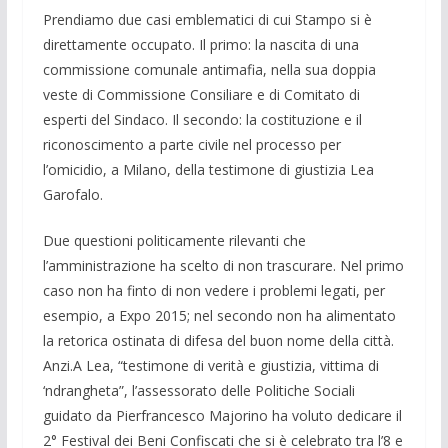
Pren­diamo due casi emblematici di cui Stampo si è
direttamente occupato. Il pri­mo: la na­scita di una
commissione comu­nale anti­mafia, nella sua doppia
veste di Commis­sione Consiliare e di Comitato di
esperti del Sindaco. Il secondo: la costitu­zione e il
riconoscimento a parte civile nel pro­cesso per
l’omicidio, a Milano, della testimone di giustizia Lea
Garofalo.
Due questioni politicamente rilevanti che
l’amministrazione ha scelto di non trascurare. Nel primo
caso non ha finto di non vedere i problemi legati, per
esem­pio, a Expo 2015; nel secondo non ha ali­mentato
la retorica ostinata di difesa del buon nome della città.
Anzi.A Lea, “testimone di verità e giustizia, vittima di
‘ndrangheta”, l’assessorato del­le Politiche Sociali
guidato da Pierfrance­sco Majorino ha voluto dedicare il
2° Fe­stival dei Beni Confiscati che si è celebra­to tra l’8 e