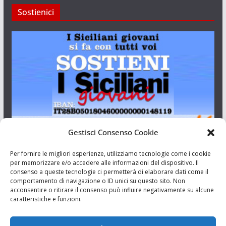
Sostienici
Gestisci Consenso Cookie
I Siciliani Giovani
Per fornire le migliori esperienze, utilizziamo tecnologie come i cookie
per memorizzare e/o accedere alle informazioni del dispositivo. Il
consenso a queste tecnologie ci permetterà di elaborare dati come il
Aut. del tribunale di Catania n.23/2011 del 20/09/2011 Dir.
comportamento di navigazione o ID unici su questo sito. Non
Resp. Riccardo Orioles.
acconsentire o ritirare il consenso può influire negativamente su alcune
caratteristiche e funzioni.
Informativa privacy
Associazione Culturale I Siciliani Giovani