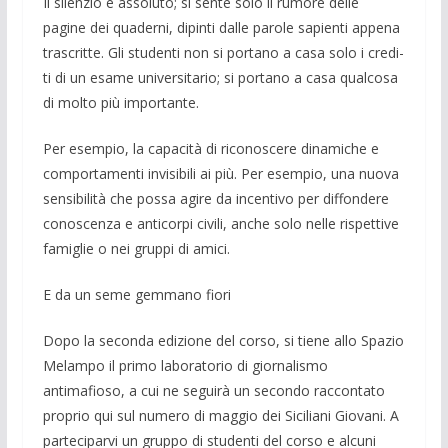
Il silenzio è assoluto; si sente solo il ru­more delle
pagine dei quaderni, dipinti dalle parole sapienti appena
trascritte. Gli studenti non si portano a casa solo i credi­
ti di un esame universitario; si portano a casa qualcosa
di molto più importante.
Per esempio, la capacità di riconoscere di­namiche e
comportamenti invisibili ai più. Per esempio, una nuova
sensibilità che possa agire da incentivo per diffonde­re
conoscenza e anticorpi civili, anche solo nelle rispettive
famiglie o nei gruppi di amici.
E da un seme gemmano fiori
Dopo la seconda edizione del corso, si tiene allo Spazio
Melampo il primo labo­ratorio di giornalismo
antimafioso, a cui ne seguirà un secondo raccontato
proprio qui sul numero di maggio dei Siciliani Giovani. A
parteciparvi un gruppo di stu­denti del corso e alcuni