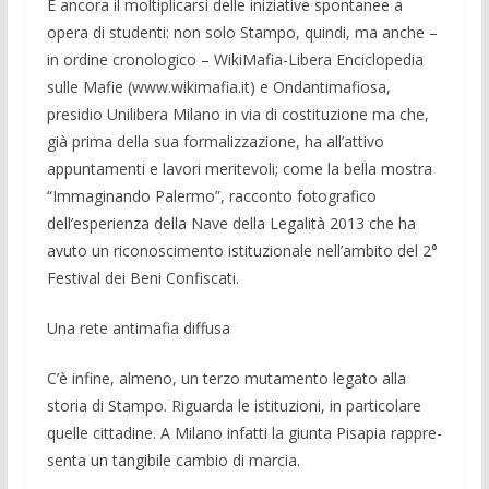
E ancora il moltiplicarsi delle iniziative spontanee a
opera di studenti: non solo Stampo, quindi, ma anche –
in ordine cro­nologico – WikiMafia-Libera Enciclope­dia
sulle Mafie (www.wikimafia.it) e On­dantimafiosa,
presidio Unilibera Milano in via di costituzione ma che,
già prima della sua formalizzazione, ha all’attivo
appuntamenti e lavori meritevoli; come la bella mostra
“Immaginando Palermo”, racconto fotografico
dell’esperienza della Nave della Legalità 2013 che ha
avuto un riconoscimento istituzionale nell’ambito del 2°
Festival dei Beni Confiscati.
Una rete antimafia diffusa
C’è infine, almeno, un terzo mutamento legato alla
storia di Stampo. Riguarda le istituzioni, in particolare
quelle cittadine. A Milano infatti la giunta Pisapia rappre­
senta un tangibile cambio di marcia.