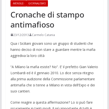
-MENSILE-
GIORNALISMO
Cronache di stampo
antimafioso
23/12/2013
Carmelo Catania
Qua i Siciliani giovani sono un grup­po di stu­denti che
han­no deciso di non stare a guardare mentre la mafia
aggre­diva la loro città
“A Milano la mafia esiste? No”. E’ il prefetto Gian Valerio
Lombardi ed è il gennaio 2010. Lo dice senza ritegno
alla prima audizione della Commissione parla­mentare
antimafia che si tenne a Mila­no in vista dell’Expo e dei
suoi cantieri.
Come reagire a questa affermazione? Lo si può fare
sicuramente in tanti modi. Il più importante di tutti è