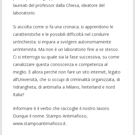
laureati del pro­fessor dalla Chiesa, ideatore del
laborato­rio.
Si ascolta come si fa una cronaca; si ap­prendono le
caratteristiche e le possibili difficoltà nel condurre
un’inchiesta; si im­para a svolgere autonomamente
un’inter­vista. Ma non è un laboratorio fine a se stesso.
Ci si interroga su quale sia la fase successiva, su come
canalizzare questa conoscenza e competenza al
meglio. E al­lora perché non fare un sito internet, lega­to
all’Università, che si occupi di crimina­lità organizzata, di
‘ndrangheta, di antima­fia a Milano, hinterland e nord
Italia?
In­formare è il verbo che raccoglie il no­stro lavoro.
Dunque il nome. Stampo An­timafioso,
www.stampoantimafioso.it.