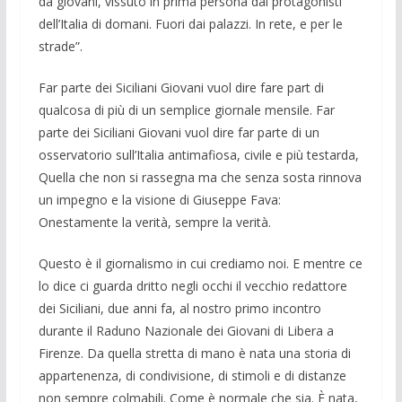
da giovani, vissuto in prima persona dai pro­tagonisti
dell’Italia di domani. Fuori dai palazzi. In rete, e per le
strade”.
Far parte dei Siciliani Giovani vuol dire fare part di
qualcosa di più di un semplice giornale mensile. Far
parte dei Siciliani Giovani vuol dire far parte di un
osserva­torio sull’Italia antimafiosa, civile e più testarda,
Quella che non si rassegna ma che sen­za sosta rinnova
un impegno e la visione di Giuseppe Fava:
Onestamente la verità, sempre la verità.
Questo è il giornalismo in cui crediamo noi. E mentre ce
lo dice ci guarda dritto negli occhi il vecchio redattore
dei Sici­liani, due anni fa, al nostro primo incontro
durante il Raduno Nazionale dei Giovani di Libera a
Firenze. Da quella stretta di mano è nata una storia di
appartenenza, di condivisione, di stimoli e di distanze
non sempre colmabili. Come è normale che sia. È nata,