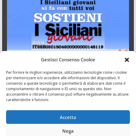
Gestisci Consenso Cookie
I Siciliani Giovani
Per fornire le migliori esperienze, utilizziamo tecnologie come i cookie
per memorizzare e/o accedere alle informazioni del dispositivo. Il
consenso a queste tecnologie ci permetterà di elaborare dati come il
Aut. del tribunale di Catania n.23/2011 del 20/09/2011 Dir.
comportamento di navigazione o ID unici su questo sito. Non
Resp. Riccardo Orioles.
acconsentire o ritirare il consenso può influire negativamente su alcune
caratteristiche e funzioni.
Informativa privacy
Associazione Culturale I Siciliani Giovani
Accetta
via Randazzo 27 Catania
Nega