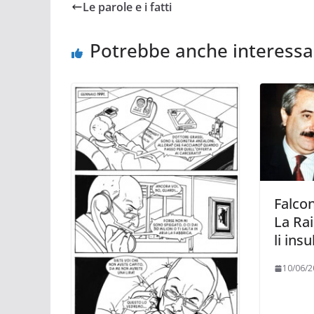
Le parole e i fatti
Potrebbe anche interessa
Falcon
La Rai
li insu
10/06/2