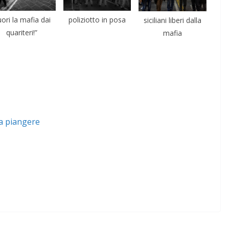
uori la mafia dai
poliziotto in posa
siciliani liberi dalla
quariteri!”
mafia
fa piangere