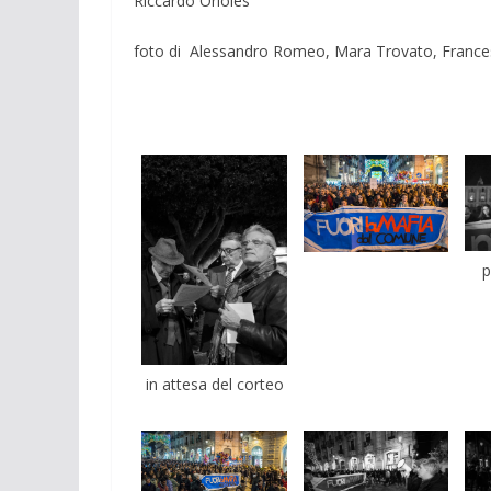
Riccardo Orioles
foto di Alessandro Romeo, Mara Trovato, Frances
p
in attesa del corteo