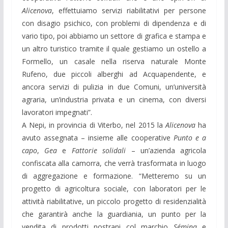
Alicenova
, effettuiamo servizi riabilitativi per persone
con disagio psichico, con problemi di dipendenza e di
vario tipo, poi abbiamo un settore di grafica e stampa e
un altro turistico tramite il quale gestiamo un ostello a
Formello, un casale nella riserva naturale Monte
Rufeno, due piccoli alberghi ad Acquapendente, e
ancora servizi di pulizia in due Comuni, un’università
agraria, un’industria privata e un cinema, con diversi
lavoratori impegnati”.
A Nepi, in provincia di Viterbo, nel 2015 la
Alicenova
ha
avuto assegnata – insieme alle cooperative
Punto e a
capo
,
Gea
e
Fattorie solidali
– un’azienda agricola
confiscata alla camorra, che verrà trasformata in luogo
di aggregazione e formazione. “Metteremo su un
progetto di agricoltura sociale, con laboratori per le
attività riabilitative, un piccolo progetto di residenzialità
che garantirà anche la guardiania, un punto per la
vendita di prodotti nostrani col marchio
Sémina
e