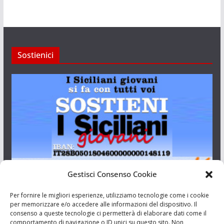
Sostienici
Gestisci Consenso Cookie
I Siciliani Giovani
Per fornire le migliori esperienze, utilizziamo tecnologie come i cookie
per memorizzare e/o accedere alle informazioni del dispositivo. Il
consenso a queste tecnologie ci permetterà di elaborare dati come il
Aut. del tribunale di Catania n.23/2011 del 20/09/2011 Dir.
comportamento di navigazione o ID unici su questo sito. Non