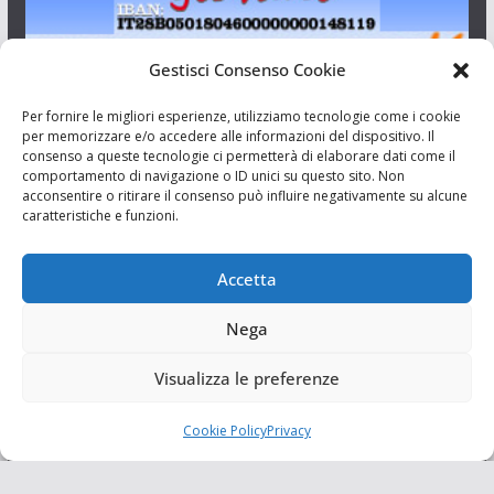
Gestisci Consenso Cookie
I Siciliani Giovani
Per fornire le migliori esperienze, utilizziamo tecnologie come i cookie
per memorizzare e/o accedere alle informazioni del dispositivo. Il
consenso a queste tecnologie ci permetterà di elaborare dati come il
Aut. del tribunale di Catania n.23/2011 del 20/09/2011 Dir.
comportamento di navigazione o ID unici su questo sito. Non
Resp. Riccardo Orioles.
acconsentire o ritirare il consenso può influire negativamente su alcune
caratteristiche e funzioni.
Informativa privacy
Associazione Culturale I Siciliani Giovani
Accetta
via Randazzo 27 Catania
Nega
Visualizza le preferenze
Cookie Policy
Privacy
Copyright © 2026
I Siciliani Giovani
. Tutti i diritti riservati.
Tema:
ColorMag
di ThemeGrill. Powered by
WordPress
.