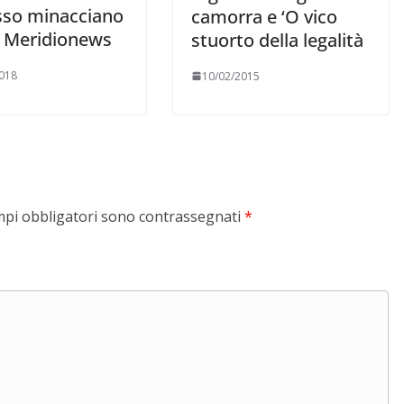
sso minacciano
camorra e ‘O vico
 Meridionews
stuorto della legalità
018
10/02/2015
mpi obbligatori sono contrassegnati
*