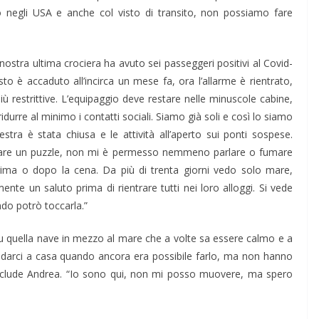
to negli USA e anche col visto di transito, non possiamo fare
nostra ultima crociera ha avuto sei passeggeri positivi al Covid-
to è accaduto all’incirca un mese fa, ora l’allarme è rientrato,
ù restrittive. L’equipaggio deve restare nelle minuscole cabine,
urre al minimo i contatti sociali. Siamo già soli e così lo siamo
stra è stata chiusa e le attività all’aperto sui ponti sospese.
o fare un puzzle, non mi è permesso nemmeno parlare o fumare
 prima o dopo la cena. Da più di trenta giorni vedo solo mare,
nte un saluto prima di rientrare tutti nei loro alloggi. Si vede
do potrò toccarla.”
u quella nave in mezzo al mare che a volte sa essere calmo e a
ndarci a casa quando ancora era possibile farlo, ma non hanno
clude Andrea. “Io sono qui, non mi posso muovere, ma spero