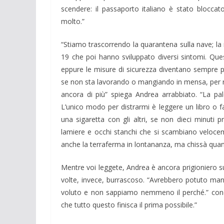
scendere: il passaporto italiano è stato blocca
molto.”
“Stiamo trascorrendo la quarantena sulla nave; la 
19 che poi hanno sviluppato diversi sintomi. Ques
eppure le misure di sicurezza diventano sempre pi
se non sta lavorando o mangiando in mensa, per rid
ancora di più” spiega Andrea arrabbiato. “La pale
L’unico modo per distrarmi è leggere un libro 
una sigaretta con gli altri, se non dieci minuti
lamiere e occhi stanchi che si scambiano veloceme
anche la terraferma in lontananza, ma chissà quan
Mentre voi leggete, Andrea è ancora prigioniero s
volte, invece, burrascoso. “Avrebbero potuto ma
voluto e non sappiamo nemmeno il perché.” con
che tutto questo finisca il prima possibile.”