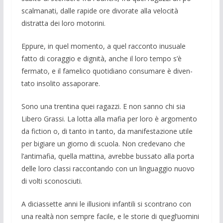
scalmanati, dalle rapide ore divorate alla velocità
distratta dei loro motorini.
Eppure, in quel momento, a quel rac­conto inusuale
fatto di coraggio e digni­tà, anche il loro tempo s’è
fermato, e il famelico quotidiano consumare è diven­
tato insolito assaporare.
Sono una trentina quei ragazzi. E non sanno chi sia
Libero Grassi. La lotta alla mafia per loro è argomento
da fiction o, di tanto in tanto, da manifestazione utile
per bigiare un giorno di scuola. Non cre­devano che
l’antimafia, quella mattina, avrebbe bussato alla porta
delle loro clas­si raccontando con un linguaggio nuovo
di volti sconosciuti.
A diciassette anni le illusioni infantili si scontrano con
una realtà non sempre facile, e le storie di quegl’uomini