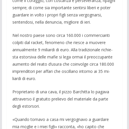
come il co­raggio, con costanza e perseveranza, ri­paghi
sempre; di come sia importante sentirsi liberi e poter
guardare in volto i propri figli senza vergognarsi,
sentendo­si, nella denuncia, migliore di ieri.
Nel nostro paese sono circa 160.000 i commercianti
colpiti dal racket, fenome­no che riesce a muovere
annualmente 9 miliardi di euro. Alla tradizionale richie­
sta estorsiva delle mafie si lega ormai il preoccupante
aumento del reato d’usura che coinvolge circa 180.000
imprenditori per affari che oscillano intorno ai 35 mi­
liardi di euro.
Proprietario di una cava, il pizzo Bar­chitta lo pagava
attraverso il gratuito pre­lievo del materiale da parte
degli estorso­ri.
«Quando tornavo a casa mi vergogna­vo a guardare
mia moglie e i miei figli» racconta, «ho capito che