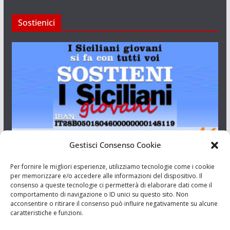
Sostienici
Gestisci Consenso Cookie
I Siciliani Giovani
Per fornire le migliori esperienze, utilizziamo tecnologie come i cookie
per memorizzare e/o accedere alle informazioni del dispositivo. Il
consenso a queste tecnologie ci permetterà di elaborare dati come il
Aut. del tribunale di Catania n.23/2011 del 20/09/2011 Dir.
comportamento di navigazione o ID unici su questo sito. Non
Resp. Riccardo Orioles.
acconsentire o ritirare il consenso può influire negativamente su alcune
caratteristiche e funzioni.
Informativa privacy