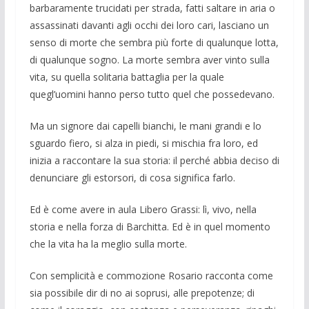
barba­ramente trucidati per strada, fatti saltare in aria o
assassinati davanti agli occhi dei loro cari, lasciano un
senso di morte che sembra più forte di qualunque lotta,
di qualunque sogno. La morte sembra aver vinto sulla
vita, su quella solitaria batta­glia per la quale
quegl’uomini hanno per­so tutto quel che possedevano.
Ma un signore dai capelli bianchi, le mani grandi e lo
sguardo fiero, si alza in piedi, si mischia fra loro, ed
inizia a rac­contare la sua storia: il perché abbia de­ciso di
denunciare gli estorsori, di cosa significa farlo.
Ed è come avere in aula Libero Gras­si: lì, vivo, nella
storia e nel­la forza di Barchitta. Ed è in quel mo­mento
che la vita ha la meglio sulla mor­te.
Con semplicità e commozione Rosario racconta come
sia possibile dir di no ai soprusi, alle prepotenze; di