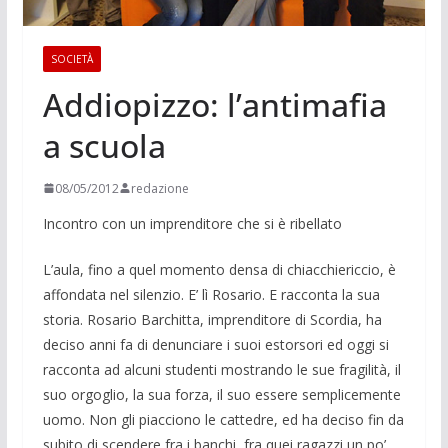
SOCIETÀ
Addiopizzo: l’antimafia
a scuola
08/05/2012
redazione
Incontro con un im­prenditore che si è ri­bellato
L’aula, fino a quel momento densa di chiacchiericcio, è
affondata nel silen­zio. E’ lì Rosario. E racconta la sua
storia. Rosario Barchitta, imprenditore di Scordia, ha
deciso anni fa di denuncia­re i suoi estorsori ed oggi si
racconta ad alcu­ni studenti mostrando le sue fragilità, il
suo orgoglio, la sua forza, il suo essere semplicemente
uomo. Non gli piacciono le cattedre, ed ha deciso fin da
subito di scendere fra i banchi, fra quei ragazzi un po’