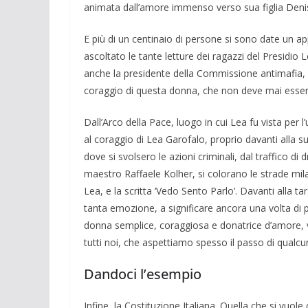
animata dall’amore immenso verso sua figlia De­ni
E più di un centinaio di persone si sono date un 
ascoltato le tante letture dei ragazzi del Presidio 
anche la presidente della Commis­sione antimafia, Ro
coraggio di questa donna, che non deve mai essere
Dall’Arco della Pace, luogo in cui Lea fu vista per l
al corag­gio di Lea Garofalo, proprio davanti alla s
dove si svolsero le azioni criminali, dal traffico 
maestro Raffaele Kolher, si co­lorano le strade mila
Lea, e la scritta ‘Vedo Sento Parlo’. Davanti alla ta
tanta emozione, a si­gnificare ancora una volta di p
donna semplice, coraggiosa e dona­trice d’amore, 
tutti noi, che aspettiamo spesso il passo di qualcu
Dandoci l’esempio
Infine, la Costituzione Italiana. Quella che si vuol