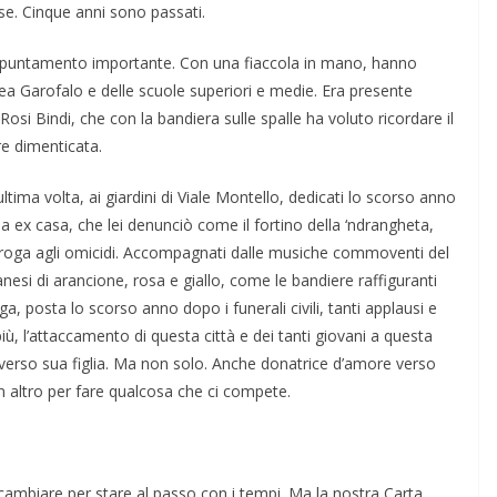
se. Cinque anni sono passati.
ap­puntamento importante. Con una fiaccola in mano, hanno
Lea Garofalo e delle scuole superiori e medie. Era pre­sente
si Bindi, che con la bandiera sulle spal­le ha voluto ricordare il
 dimenti­cata.
’ultima volta, ai giardini di Viale Montello, dedicati lo scorso anno
ua ex casa, che lei denunciò come il forti­no della ‘ndrangheta,
di droga agli omicidi. Accompagnati dalle musiche com­moventi del
nesi di arancione, rosa e giallo, come le bandiere raffiguranti
rga, posta lo scorso anno dopo i funerali civili, tanti applausi e
iù, l’attacca­mento di questa città e dei tanti giovani a questa
verso sua figlia. Ma non solo. Anche donatrice d’amore verso
n altro per fare qualcosa che ci compete.
e cambiare per stare al passo con i tempi. Ma la nostra Carta