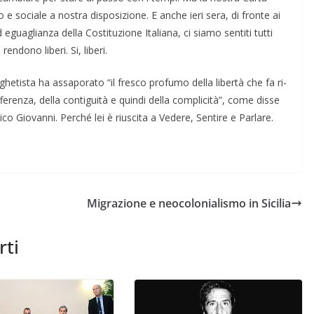
co e so­ciale a nostra disposizione. E anche ieri sera, di fronte ai
d egua­glianza della Costituzione Italiana, ci sia­mo sentiti tutti
endono liberi. Si, liberi.
tista ha assaporato “il fresco pro­fumo della libertà che fa ri­
ferenza, della contiguità e quindi della complicità”, come disse
mico Giovanni. Perché lei è riuscita a Vedere, Sentire e Parlare.
Migrazione e neocolonialismo in Sicilia
rti