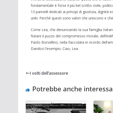
fondamentale è forse il più bel scritto civile, politi
13 pannelli dedicati ai principi di giustizia, dignità e
uniti. Perché questi sono valori che uniscono e che r
Come Lea, che denunciando la sua famiglia ‘ndranghe
fiutare il puzzo del compromesso morale, dell’indif
Paolo Bor­sellino, nella fiaccola­ta in ricordo dell’a
Dandoci l’esempio. Ciao, Lea.
I volti dell’assessore
Potrebbe anche interessa