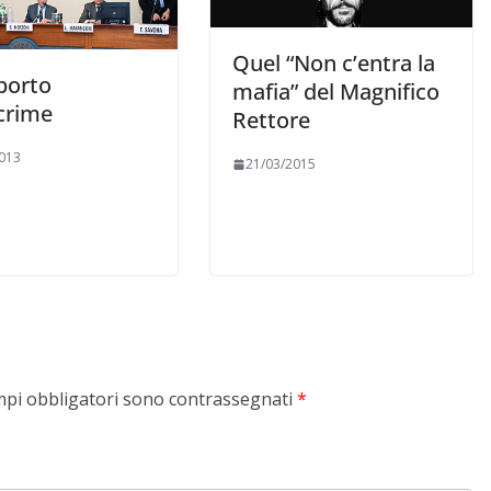
Quel “Non c’entra la
porto
mafia” del Magnifico
crime
Rettore
013
21/03/2015
mpi obbligatori sono contrassegnati
*