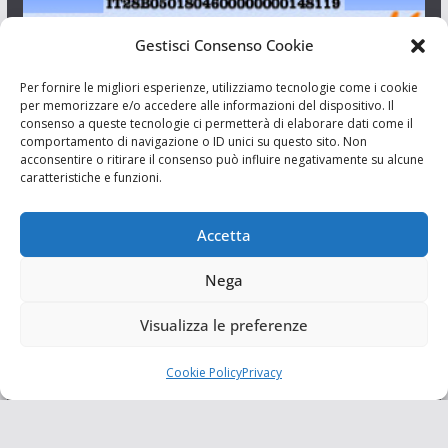
Gestisci Consenso Cookie
I Siciliani Giovani
Per fornire le migliori esperienze, utilizziamo tecnologie come i cookie
per memorizzare e/o accedere alle informazioni del dispositivo. Il
consenso a queste tecnologie ci permetterà di elaborare dati come il
Aut. del tribunale di Catania n.23/2011 del 20/09/2011 Dir.
comportamento di navigazione o ID unici su questo sito. Non
Resp. Riccardo Orioles.
acconsentire o ritirare il consenso può influire negativamente su alcune
caratteristiche e funzioni.
Informativa privacy
Associazione Culturale I Siciliani Giovani
Accetta
via Randazzo 27 Catania
Nega
Visualizza le preferenze
Cookie Policy
Privacy
Copyright © 2026
I Siciliani Giovani
. Tutti i diritti riservati.
Tema:
ColorMag
di ThemeGrill. Powered by
WordPress
.