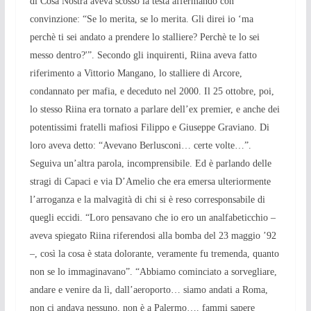
di Cosa Nostra aveva scosso la testa affermando con
convinzione: “Se lo merita, se lo merita. Gli direi io ‘ma
perchè ti sei andato a prendere lo stalliere? Perchè te lo sei
messo dentro?'”. Secondo gli inquirenti, Riina aveva fatto
riferimento a Vittorio Mangano, lo stalliere di Arcore,
condannato per mafia, e deceduto nel 2000. Il 25 ottobre, poi,
lo stesso Riina era tornato a parlare dell’ex premier, e anche dei
potentissimi fratelli mafiosi Filippo e Giuseppe Graviano. Di
loro aveva detto: “Avevano Berlusconi… certe volte…”.
Seguiva un’altra parola, incomprensibile. Ed è parlando delle
stragi di Capaci e via D’Amelio che era emersa ulteriormente
l’arroganza e la malvagità di chi si è reso corresponsabile di
quegli eccidi. “Loro pensavano che io ero un analfabeticchio –
aveva spiegato Riina riferendosi alla bomba del 23 maggio ’92
–, così la cosa è stata dolorante, veramente fu tremenda, quanto
non se lo immaginavano”. “Abbiamo cominciato a sorvegliare,
andare e venire da lì, dall’aeroporto… siamo andati a Roma,
non ci andava nessuno, non è a Palermo…. fammi sapere