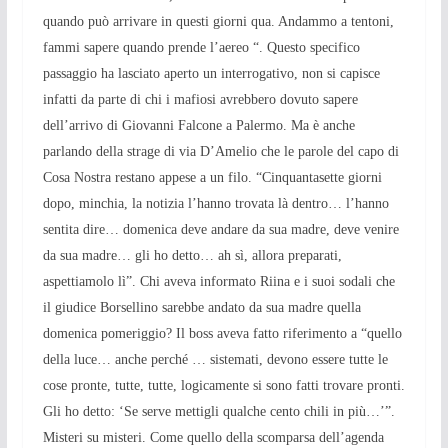
quando può arrivare in questi giorni qua. Andammo a tentoni,
fammi sapere quando prende l’aereo “. Questo specifico
passaggio ha lasciato aperto un interrogativo, non si capisce
infatti da parte di chi i mafiosi avrebbero dovuto sapere
dell’arrivo di Giovanni Falcone a Palermo. Ma è anche
parlando della strage di via D’Amelio che le parole del capo di
Cosa Nostra restano appese a un filo. “Cinquantasette giorni
dopo, minchia, la notizia l’hanno trovata là dentro… l’hanno
sentita dire… domenica deve andare da sua madre, deve venire
da sua madre… gli ho detto… ah sì, allora preparati,
aspettiamolo lì”. Chi aveva informato Riina e i suoi sodali che
il giudice Borsellino sarebbe andato da sua madre quella
domenica pomeriggio? Il boss aveva fatto riferimento a “quello
della luce… anche perché … sistemati, devono essere tutte le
cose pronte, tutte, tutte, logicamente si sono fatti trovare pronti.
Gli ho detto: ‘Se serve mettigli qualche cento chili in più…’”.
Misteri su misteri. Come quello della scomparsa dell’agenda