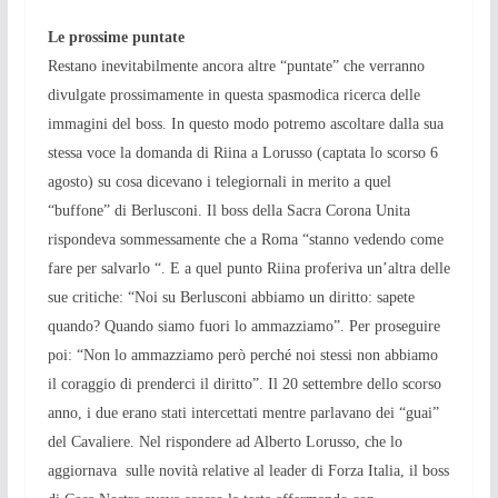
Le prossime puntate
Restano inevitabilmente ancora altre “puntate” che verranno
divulgate prossimamente in questa spasmodica ricerca delle
immagini del boss. In questo modo potremo ascoltare dalla sua
stessa voce la domanda di Riina a Lorusso (captata lo scorso 6
agosto) su cosa dicevano i telegiornali in merito a quel
“buffone” di Berlusconi. Il boss della Sacra Corona Unita
rispondeva sommessamente che a Roma “stanno vedendo come
fare per salvarlo “. E a quel punto Riina proferiva un’altra delle
sue critiche: “Noi su Berlusconi abbiamo un diritto: sapete
quando? Quando siamo fuori lo ammazziamo”. Per proseguire
poi: “Non lo ammazziamo però perché noi stessi non abbiamo
il coraggio di prenderci il diritto”. Il 20 settembre dello scorso
anno, i due erano stati intercettati mentre parlavano dei “guai”
del Cavaliere. Nel rispondere ad Alberto Lorusso, che lo
aggiornava sulle novità relative al leader di Forza Italia, il boss