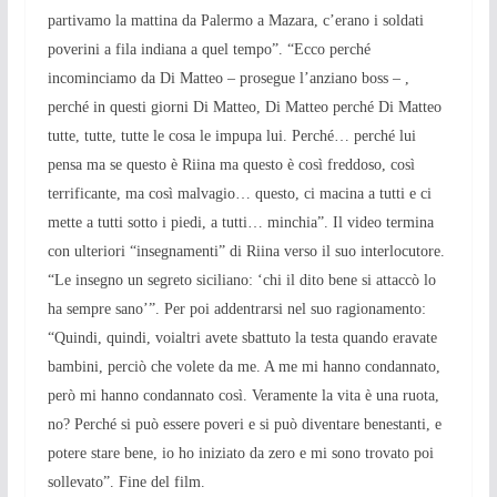
partivamo la mattina da Palermo a Mazara, c’erano i soldati
poverini a fila indiana a quel tempo”. “Ecco perché
incominciamo da Di Matteo – prosegue l’anziano boss – ,
perché in questi giorni Di Matteo, Di Matteo perché Di Matteo
tutte, tutte, tutte le cosa le impupa lui. Perché… perché lui
pensa ma se questo è Riina ma questo è così freddoso, così
terrificante, ma così malvagio… questo, ci macina a tutti e ci
mette a tutti sotto i piedi, a tutti… minchia”. Il video termina
con ulteriori “insegnamenti” di Riina verso il suo interlocutore.
“Le insegno un segreto siciliano: ‘chi il dito bene si attaccò lo
ha sempre sano’”. Per poi addentrarsi nel suo ragionamento:
“Quindi, quindi, voialtri avete sbattuto la testa quando eravate
bambini, perciò che volete da me. A me mi hanno condannato,
però mi hanno condannato così. Veramente la vita è una ruota,
no? Perché si può essere poveri e si può diventare benestanti, e
potere stare bene, io ho iniziato da zero e mi sono trovato poi
sollevato”. Fine del film.