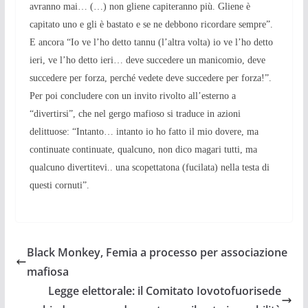
avranno mai… (…) non gliene capiteranno più. Gliene è
capitato uno e gli è bastato e se ne debbono ricordare sempre”.
E ancora “Io ve l’ho detto tannu (l’altra volta) io ve l’ho detto
ieri, ve l’ho detto ieri… deve succedere un manicomio, deve
succedere per forza, perché vedete deve succedere per forza!”.
Per poi concludere con un invito rivolto all’esterno a
“divertirsi”, che nel gergo mafioso si traduce in azioni
delittuose: “Intanto… intanto io ho fatto il mio dovere, ma
continuate continuate, qualcuno, non dico magari tutti, ma
qualcuno divertitevi.. una scopettatona (fucilata) nella testa di
questi cornuti”.
Black Monkey, Femia a processo per associazione
mafiosa
Legge elettorale: il Comitato Iovotofuorisede