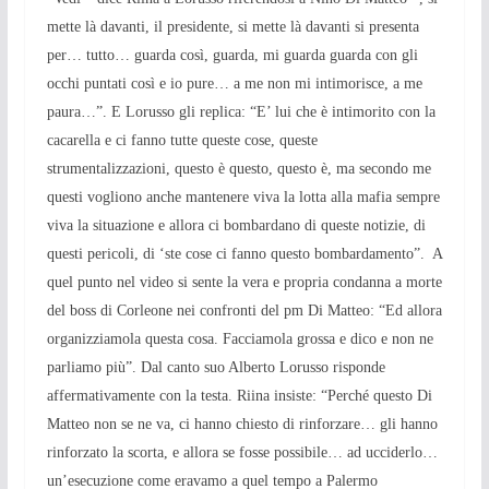
mette là davanti, il presidente, si mette là davanti si presenta
per… tutto… guarda così, guarda, mi guarda guarda con gli
occhi puntati così e io pure… a me non mi intimorisce, a me
paura…”. E Lorusso gli replica: “E’ lui che è intimorito con la
cacarella e ci fanno tutte queste cose, queste
strumentalizzazioni, questo è questo, questo è, ma secondo me
questi vogliono anche mantenere viva la lotta alla mafia sempre
viva la situazione e allora ci bombardano di queste notizie, di
questi pericoli, di ‘ste cose ci fanno questo bombardamento”. A
quel punto nel video si sente la vera e propria condanna a morte
del boss di Corleone nei confronti del pm Di Matteo: “Ed allora
organizziamola questa cosa. Facciamola grossa e dico e non ne
parliamo più”. Dal canto suo Alberto Lorusso risponde
affermativamente con la testa. Riina insiste: “Perché questo Di
Matteo non se ne va, ci hanno chiesto di rinforzare… gli hanno
rinforzato la scorta, e allora se fosse possibile… ad ucciderlo…
un’esecuzione come eravamo a quel tempo a Palermo