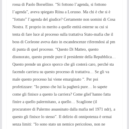
rossa di Paolo Borsellino. “Si fottono l’agenda, si fottono
l’agenda”, aveva spiegato Riina a Lorusso. Ma chi è che si è
“fottuto” l’agenda del giudice? Certamente non uomini di Cosa
Nostra. E proprio in merito a quelle entità esterne su cui si
tenta di fare luce al processo sulla trattativa Stato-mafia che il
boss di Corleone aveva dato in escandescenze riferendosi al pm
di punta di quel processo. “Questo Di Matteo, questo
disonorato, questo prende pure il presidente della Repubblica…
Questo prende un gioco sporco che gli costerà caro, perché sta
facendo carriera su questo processo di trattativa… Se gli va
male questo processo lui viene emarginato “. Per poi
profetizzare: “Io penso che lui la pagherà pure… lo sapete
come gli finisce a questo la carriera? Come gliel’hanno fatta
finire a quello palermitano, a quello… Scaglione (il
procuratore di Palermo assassinato dalla mafia nel 1971 ndr), a
questo gli finisce lo stesso”. Il delirio di onnipotenza è ormai
senza limiti: “Io sono stato un nemico pericoloso, non ne