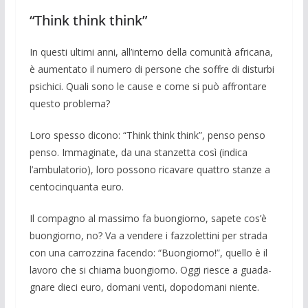
“Think think think”
In questi ultimi anni, all’interno della comunità africana,
è aumentato il numero di persone che soffre di disturbi
psichici. Quali sono le cause e come si può affron­tare
questo problema?
Loro spesso dicono: “Think think think”, penso penso
penso. Immaginate, da una stanzetta così (indica
l’ambulato­rio), loro possono ricavare quattro stanze a
centocinquanta euro.
Il compagno al massimo fa buongiorno, sapete cos’è
buongiorno, no? Va a vende­re i fazzoletti­ni per strada
con una carroz­zina facendo: “Buongiorno!”, quello è il
lavoro che si chiama buongiorno. Oggi riesce a guada­
gnare dieci euro, domani venti, dopodo­mani niente.