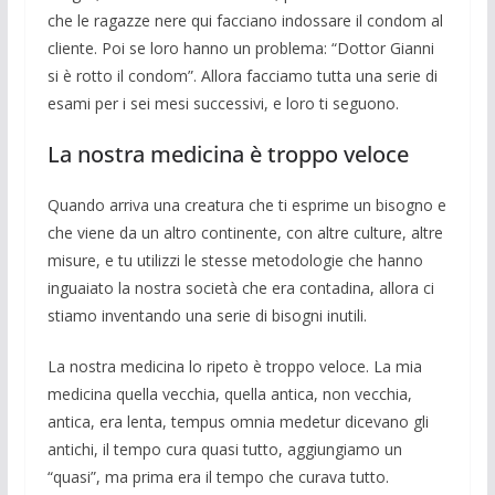
che le ra­gazze nere qui facciano indossare il con­dom al
cliente. Poi se loro hanno un pro­blema: “Dottor Gianni
si è rotto il con­dom”. Allora facciamo tutta una serie di
esami per i sei mesi successivi, e loro ti seguono.
La nostra medicina è troppo veloce
Quando arriva una creatura che ti espri­me un bisogno e
che viene da un altro continente, con altre culture, altre
misure, e tu utilizzi le stesse metodologie che han­no
inguaiato la nostra società che era con­tadina, allora ci
stiamo inventando una se­rie di bisogni inutili.
La nostra medicina lo ripeto è troppo veloce. La mia
medicina quella vecchia, quella antica, non vecchia,
antica, era len­ta, tempus omnia medetur dicevano gli
antichi, il tempo cura quasi tutto, aggiun­giamo un
“quasi”, ma prima era il tempo che curava tutto.