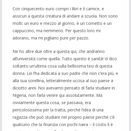
Con cinquecento euro compri i libri e il camice, e
assicuri a questa creatura di an­dare a scuola. Non sono
molti: un euro e mezzo al giorno, è un cornetto e un
cap­puccino, ma nemmeno. Per questo loro mi
adorano, ma mi pigliano pure per pazzo.
Ne ho altre due oltre a questa qui, che andranno
all’università come quella. Tutto questo è sanità! Vi dico
soltanto un’ultima cosa sulla bellissima tesi di questa
donna. Lei l’ha dedicata a suo padre che non c’era più, e
alla sua sorellina, letteralmen­te uccisa al suo paese a
diciotto anni. Noi avevamo pensato di farla studiare in
Nige­ria, non farla venire qui assoluta­mente. Ma
ovviamente questa cosa, se passava, era
pericolosissima per la tratta, perché l’idea di una
ragazza che può stu­diare nel proprio paese perché c’è
qualcu­no che la finanzia con pochi naira – il co­sto lì è