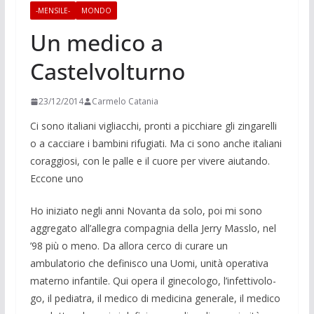
-MENSILE-
MONDO
Un medico a
Castelvolturno
23/12/2014
Carmelo Catania
Ci sono italiani vigliac­chi, pronti a picchiare gli zingarelli
o a caccia­re i bambini rifugiati. Ma ci sono anche italia­ni
coraggiosi, con le palle e il cuore per vi­vere aiutando.
Eccone uno
Ho iniziato negli anni Novanta da solo, poi mi sono
aggregato all’allegra compagnia della Jerry Masslo, nel
’98 più o meno. Da allora cerco di curare un
ambulatorio che definisco una Uomi, unità operativa
materno infanti­le. Qui opera il ginecologo, l’infettivolo­
go, il pediatra, il medico di medicina generale, il medico