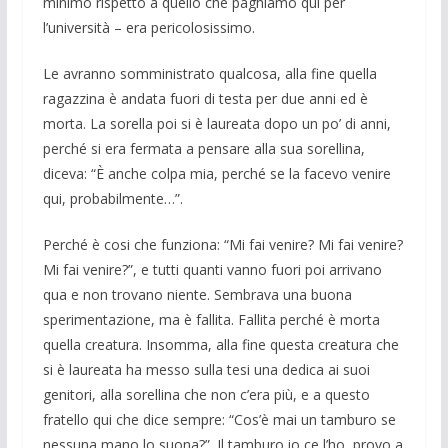
mi­nimo rispetto a quello che paghiamo qui per
l’università – era peri­colosissimo.
Le avranno somministrato qualcosa, alla fine quella
ragazzina è andata fuori di testa per due anni ed è
morta. La sorella poi si è laureata dopo un po’ di anni,
per­ché si era fermata a pensare alla sua sorel­lina,
diceva: “È anche colpa mia, perché se la facevo venire
qui, probabilmente…”.
Perché è cosi che funziona: “Mi fai ve­nire? Mi fai venire?
Mi fai venire?”, e tut­ti quanti vanno fuori poi arrivano
qua e non trovano niente. Sembrava una buona
sperimentazione, ma è fallita. Fallita per­ché è morta
quella creatura. Insomma, alla fine questa creatura che
si è laureata ha messo sulla tesi una dedica ai suoi
genito­ri, alla sorellina che non c’era più, e a questo
fratello qui che dice sempre: “Cos’è mai un tamburo se
nessuna mano lo suona?”. Il tamburo io ce l’ho, provo a