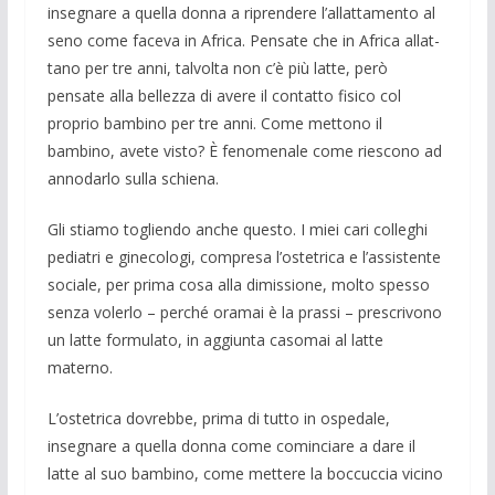
insegnare a quella donna a ri­prendere l’allattamento al
seno come fa­ceva in Africa. Pensate che in Africa allat­
tano per tre anni, talvolta non c’è più latte, però
pensate alla bellezza di avere il con­tatto fisico col
proprio bambino per tre anni. Come mettono il
bambino, avete vi­sto? È fenomenale come riescono ad
an­nodarlo sulla schiena.
Gli stiamo togliendo anche questo. I miei cari colleghi
pediatri e ginecologi, compresa l’ostetrica e l’assistente
sociale, per prima cosa alla dimissione, molto spesso
senza volerlo – perché oramai è la prassi – prescrivono
un latte formulato, in aggiunta casomai al latte
materno.
L’ostetrica dovrebbe, prima di tutto in ospedale,
insegnare a quella donna come cominciare a dare il
latte al suo bambino, come mettere la boccuccia vicino