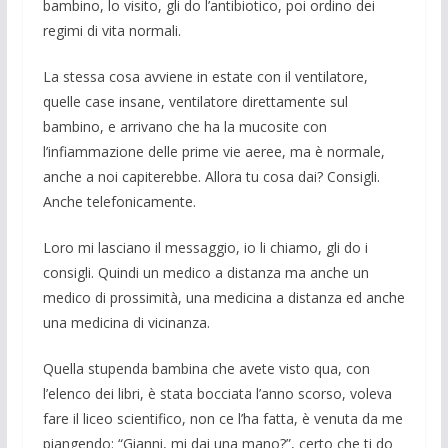
bambino, lo visito, gli do l’antibiotico, poi ordino dei
regimi di vita normali.
La stessa cosa avviene in estate con il ventilatore,
quelle case insane, ventilatore direttamente sul
bambino, e arrivano che ha la mucosite con
l’infiammazione delle prime vie aeree, ma è normale,
anche a noi capiterebbe. Allora tu cosa dai? Con­sigli.
Anche telefonicamente.
Loro mi la­sciano il messaggio, io li chiamo, gli do i
consigli. Quindi un medi­co a distanza ma anche un
medico di pros­simità, una medi­cina a distanza ed anche
una medicina di vicinanza.
Quella stupenda bambina che avete vi­sto qua, con
l’elenco dei libri, è stata boc­ciata l’anno scorso, voleva
fare il liceo scientifico, non ce l’ha fatta, è venuta da me
piangendo: “Gianni, mi dai una mano?”, certo che ti do