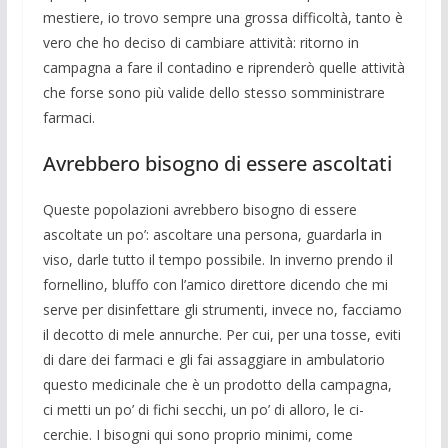
mestiere, io trovo sempre una grossa difficoltà, tan­to è
vero che ho deciso di cambiare attivi­tà: ritorno in
campagna a fare il contadino e ripren­derò quelle attività
che forse sono più va­lide dello stesso somministrare
far­maci.
Avrebbero bisogno di essere ascoltati
Queste popolazioni avrebbero bisogno di essere
ascoltate un po’: ascoltare una persona, guardarla in
viso, darle tutto il tempo possibile. In inverno prendo il
for­nellino, bluffo con l’amico direttore di­cendo che mi
serve per disinfettare gli strumenti, invece no, facciamo
il decotto di mele annurche. Per cui, per una tosse, eviti
di dare dei farmaci e gli fai assaggia­re in ambulatorio
questo medicinale che è un prodotto della campagna,
ci metti un po’ di fichi secchi, un po’ di alloro, le ci­
cerchie. I bisogni qui sono proprio mini­mi, come