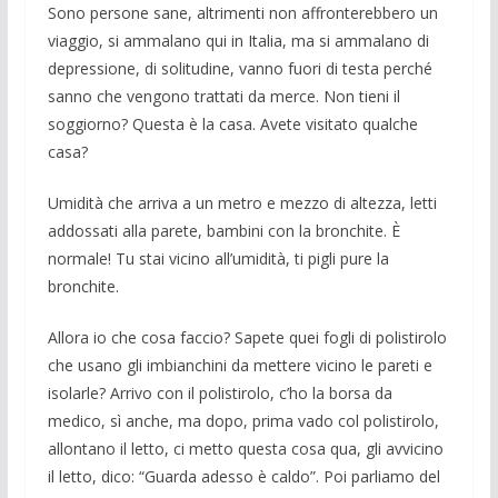
Sono persone sane, altrimenti non af­fronterebbero un
viaggio, si ammalano qui in Italia, ma si ammalano di
depres­sione, di solitudine, vanno fuori di testa perché
sanno che vengono trattati da mer­ce. Non tieni il
soggiorno? Questa è la casa. Avete visitato qualche
casa?
Umidità che arriva a un metro e mezzo di altezza, letti
addossati alla parete, bam­bini con la bronchite. È
normale! Tu stai vicino all’umidità, ti pigli pure la
bronchi­te.
Allora io che cosa faccio? Sapete quei fogli di polistirolo
che usano gli imbian­chini da mettere vicino le pareti e
isolarle? Arrivo con il polistirolo, c’ho la borsa da
medico, sì anche, ma dopo, pri­ma vado col polistirolo,
allontano il letto, ci metto questa cosa qua, gli avvicino
il letto, dico: “Guarda adesso è caldo”. Poi parliamo del