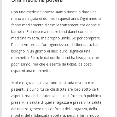
Con una medicina povera siamo riusciti a dare una
mano a migliaia di donne, in questi anni. Ogni anno si
fanno media­mente diecimila trattamenti tra donne e
bambini. E si riesce a ridurre tanti danni con una
medicina misera, ma proprio umile. Se per comprare
l’acqua Amorosa, l’omogeneizzato, il Libenar, tu hai
biso­gno in un giorno di dieci euro, significa una
marchetta. Se tu le dai quello di cui ha bisogno, cioè
pochissimo, ma che è esente da ticket, da costi,
risparmi una marchetta.
Molte ragazze qui lavorano su strada e sono mie
pazienti, e quindi tu cerchi di tu­telare loro sotto certi
aspetti, ma anche l’utenza e quindi fai sanità pubblica:
pre­servi la salute di quella ragazza e preservi la salute
del nostro genere nei confronti della ragazza, della
moglie, della fidanza­ta eccetera, perché fai in modo