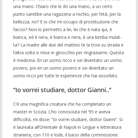
una mano. Chiaro che le do una mano, a un certo
punto sa­rebbe una ragazzina a rischio, per l’età, per la
bellezza, no? E io che mi occupo di prostituzione che
faccio? Non lo permetto a lei, lei che è nata qui, è
bianca, ed è nera, è bianca e nera, è una bimba mulat­
ta? La madre alle due del mattino te la trovi su strada e
l’altra volta si mise in gi­nocchio per ringraziarmi. Questa
è medi­cina. Eri un uomo ricco e sei diventato un uomo
povero, poi eri un uomo povero e sei diventato un
uomo ricco per tutte le esperienze che hai assorbito.
“Io vorrei studiare, dottor Gianni..”
C’è una magnifica creatura che ha com­pletato un
master in Scozia. L’ho cono­sciuta nel ’95 e aveva
difficoltà, mi disse: “Io vorrei studiare, dottor Gianni”. Si
è laureata all’Orientale di Napoli in Lingue e letteratura
straniera, con 110 e lode, il bacio della commissione.