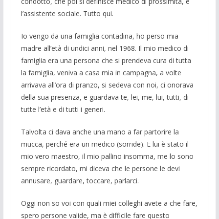
condotto, che poi si definisce medico di prossimità, e
l’assi­stente sociale. Tutto qui.
Io vengo da una famiglia contadina, ho perso mia
madre all’età di undici anni, nel 1968. Il mio medico di
famiglia era una persona che si prendeva cura di tutta
la fa­miglia, veniva a casa mia in campagna, a volte
arrivava all’ora di pranzo, si sedeva con noi, ci onorava
della sua presenza, e guardava te, lei, me, lui, tutti, di
tutte l’età e di tutti i generi.
Talvolta ci dava anche una mano a far partorire la
mucca, perché era un medico (sorride). E lui è stato il
mio vero mae­stro, il mio pallino insomma, me lo sono
sempre ricordato, mi diceva che le perso­ne le devi
annusare, guardare, toccare, parlarci.
Oggi non so voi con quali miei colleghi avete a che fare,
spero persone valide, ma è difficile fare questo