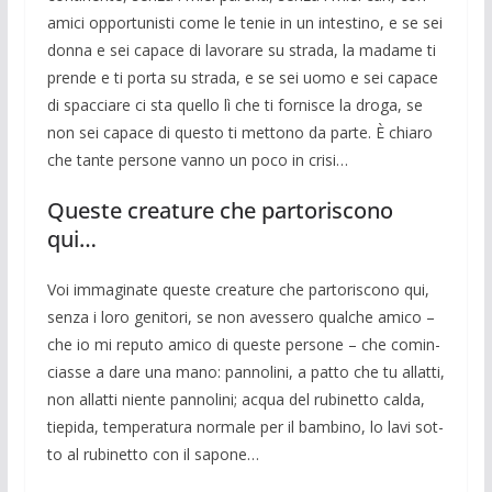
amici op­portunisti come le tenie in un intestino, e se sei
donna e sei capace di lavorare su strada, la madame ti
prende e ti porta su strada, e se sei uomo e sei capace
di spac­ciare ci sta quello lì che ti fornisce la dro­ga, se
non sei capace di questo ti mettono da parte. È chiaro
che tante persone vanno un poco in crisi…
Queste creature che partoriscono
qui…
Voi immaginate queste creature che par­toriscono qui,
senza i loro genitori, se non avessero qualche amico –
che io mi repu­to amico di queste persone – che comin­
ciasse a dare una mano: pannolini, a patto che tu allatti,
non allatti niente pannolini; acqua del rubinetto calda,
tiepida, tempe­ratura normale per il bambino, lo lavi sot­
to al rubinetto con il sapone…