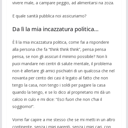
vivere male, a campare peg­gio, ad alimentarsi na zoza.
E quale sanità pubblica noi assicuria­mo?
Da lì la mia incazzatura politica…
È lì la mia incazzatura politica, come fai a rispondere
alla persona che fa “think think think”, pensa pensa
pensa, se non gli assicuri il minimo possibile? Non li
puoi mandare nei centri di salute mentale, il problema
non è allertare gli amici psi­chiatri di un qualcosa che nel
novanta per cento dei casi è legato al fatto che non
tengo la casa, non tengo i soldi per pagare la casa
quando la tengo, e se lo dico al proprietario mi dà un
calcio in culo e mi dice: “Esci fuori che non c’hai il
soggior­no!”.
Vorrei far capire a me stesso che se mi metti in un altro
continente, senza i miei parenti, senza i miei cari, con