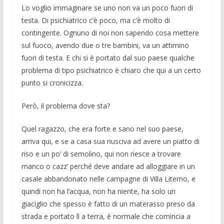
Lo voglio immaginare se uno non va un poco fuori di
testa. Di psichiatrico c’è poco, ma c’è molto di
contingente. Ognu­no di noi non sapendo cosa mettere
sul fuoco, avendo due o tre bambini, va un at­timino
fuori di testa. E chi si è portato dal suo paese qualche
problema di tipo psi­chiatrico è chiaro che qui a un certo
punto si cronicizza.
Però, il problema dove sta?
Quel ragazzo, che era forte e sano nel suo paese,
arriva qui, e se a casa sua riu­sciva ad avere un piatto di
riso e un po’ di semolino, qui non riesce a trovare
manco o cazz’ perché deve andare ad alloggiare in un
casale abbandonato nelle campagne di Villa Literno, e
quindi non ha l’acqua, non ha niente, ha solo un
giaciglio che spesso è fatto di un materasso preso da
strada e portato lì a terra, è normale che comincia a