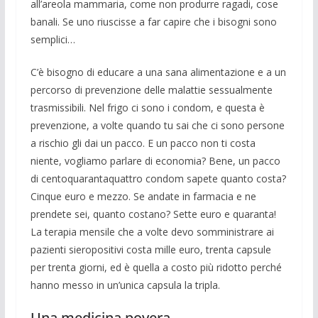
all’areola mammaria, come non produrre ragadi, cose
banali. Se uno riuscisse a far capire che i bisogni sono
semplici…
C’è bisogno di educare a una sana ali­mentazione e a un
percorso di prevenzio­ne delle malattie sessualmente
trasmissi­bili. Nel frigo ci sono i condom, e questa è
prevenzione, a volte quando tu sai che ci sono persone
a rischio gli dai un pacco. E un pacco non ti costa
niente, vogliamo parlare di economia? Bene, un pacco
di centoquarantaquattro condom sapete quanto costa?
Cinque euro e mezzo. Se andate in farmacia e ne
prendete sei, quanto costano? Sette euro e quaranta!
La terapia mensile che a volte devo sommini­strare ai
pazienti sieropositivi costa mille euro, trenta capsule
per trenta giorni, ed è quella a costo più ridotto perché
hanno messo in un’unica capsula la tripla.
Una medicina povera