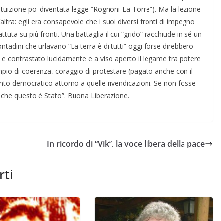
(intuizione poi diventata legge “Rognoni-La Torre”). Ma la lezione
ltra: egli era consapevole che i suoi diversi fronti di impegno
uta su più fronti. Una battaglia il cui “grido” racchiude in sé un
tadini che urlavano “La terra è di tutti” oggi forse direbbero
o e contrastato lucidamente e a viso aperto il legame tra potere
io di coerenza, coraggio di protestare (pagato anche con il
to democratico attorno a quelle rivendicazioni. Se non fosse
te che questo è Stato”. Buona Liberazione.
In ricordo di “Vik”, la voce libera della pace
rti