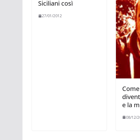
Siciliani così
27/01/2012
Come 
diven
e la m
08/12/2