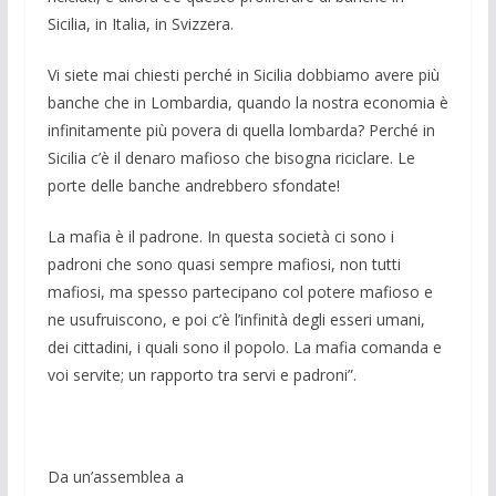
Sicilia, in Italia, in Svizzera.
Vi siete mai chiesti perché in Sicilia dobbiamo avere più
banche che in Lom­bardia, quando la nostra economia è
infi­nitamente più povera di quella lombar­da? Perché in
Sicilia c’è il denaro mafio­so che bisogna riciclare. Le
porte delle banche andrebbero sfondate!
La mafia è il padrone. In questa socie­tà ci sono i
padroni che sono quasi sem­pre mafiosi, non tutti
mafiosi, ma spesso partecipano col potere mafioso e
ne usu­fruiscono, e poi c’è l’infinità degli esseri umani,
dei cittadini, i quali sono il popo­lo. La mafia comanda e
voi servite; un rapporto tra servi e padroni”.
Da un’assemblea a