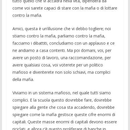
tutto quello che vi accadrà nella vita, dipenderà da
come voi sarete capaci di stare con la mafia o di lottare
contro la mafia.
Amici, questa è un’illusione che vi debbo togliere; noi
stiamo contro la ma­fia, parliamo contro la mafia,
facciamo i dibattiti, concludiamo con un applauso e ce
ne andiamo a casa contenti. Ma poi domani, voi, per
avere un posto di lavo­ro, una raccomandazione, per
avere qualsiasi cosa, voi voterete per un politi­co
mafioso e diventerete non solo schia­vi, ma complici
della mafia.
Viviamo in un sistema mafioso, nel quale tutti siamo
complici. E la scuola questo dovrebbe fare, dovrebbe
spiegare alla gente che cosa sta accadendo, do­vrebbe
spiegare come la mafia gesti­sce queste cifre enormi di
capitali. Que­ste masse enormi di capitali devono es­sere
riciclati, e allora c’è questo prolife­rare di banche in