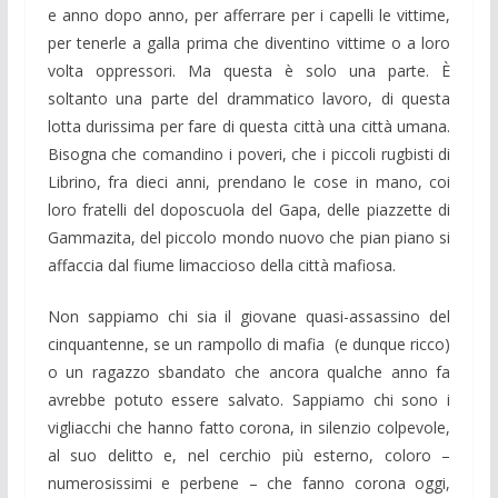
e anno dopo anno, per afferrare per i capelli le vittime,
per tenerle a galla prima che diventino vittime o a loro
volta oppressori. Ma questa è solo una parte. È
soltanto una parte del drammatico lavoro, di questa
lotta durissima per fare di questa città una città umana.
Bisogna che comandino i poveri, che i piccoli rugbisti di
Librino, fra dieci anni, prendano le cose in mano, coi
loro fratelli del doposcuola del Gapa, delle piazzette di
Gammazita, del piccolo mondo nuovo che pian piano si
affaccia dal fiume limaccioso della città mafiosa.
Non sappiamo chi sia il giovane quasi-assassino del
cinquantenne, se un rampollo di mafia (e dunque ricco)
o un ragazzo sbandato che ancora qualche anno fa
avrebbe potuto essere salvato. Sappiamo chi sono i
vigliacchi che hanno fatto corona, in silenzio colpevole,
al suo delitto e, nel cerchio più esterno, coloro –
numerosissimi e perbene – che fanno corona oggi,