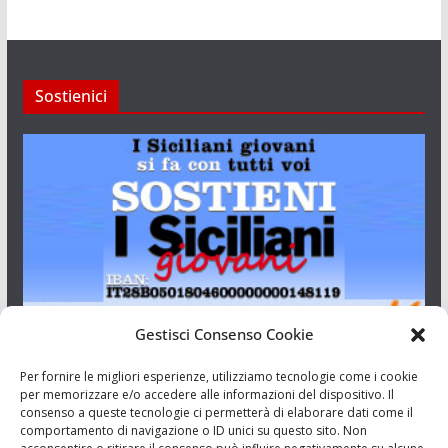
Sostienici
Gestisci Consenso Cookie
I Siciliani Giovani
Per fornire le migliori esperienze, utilizziamo tecnologie come i cookie
per memorizzare e/o accedere alle informazioni del dispositivo. Il
consenso a queste tecnologie ci permetterà di elaborare dati come il
Aut. del tribunale di Catania n.23/2011 del 20/09/2011 Dir.
comportamento di navigazione o ID unici su questo sito. Non
Resp. Riccardo Orioles.