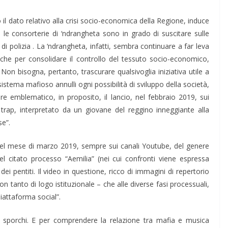
o il dato relativo alla crisi socio-economica della Regione, induce
he le consorterie di ‘ndrangheta sono in grado di suscitare sulle
i polizia . La ‘ndrangheta, infatti, sembra continuare a far leva
che per consolidare il controllo del tessuto socio-economico,
Non bisogna, pertanto, trascurare qualsivoglia iniziativa utile a
stema mafioso annulli ogni possibilità di sviluppo della società,
re emblematico, in proposito, il lancio, nel febbraio 2019, sui
trap, interpretato da un giovane del reggino inneggiante alla
se”.
 nel mese di marzo 2019, sempre sui canali Youtube, del genere
l citato processo “Aemilia” (nei cui confronti viene espressa
dei pentiti. Il video in questione, ricco di immagini di repertorio
con tanto di logo istituzionale – che alle diverse fasi processuali,
iattaforma social”.
sporchi. E per comprendere la relazione tra mafia e musica