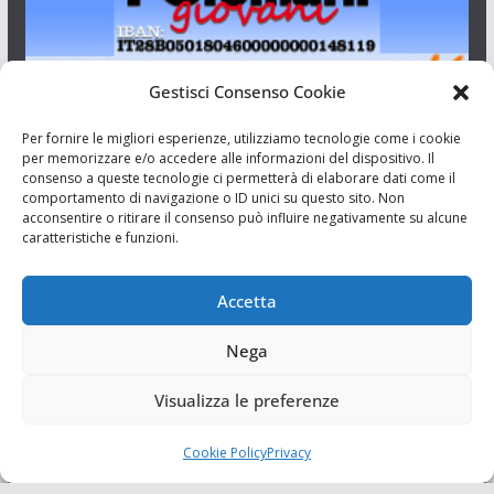
Gestisci Consenso Cookie
I Siciliani Giovani
Per fornire le migliori esperienze, utilizziamo tecnologie come i cookie
per memorizzare e/o accedere alle informazioni del dispositivo. Il
consenso a queste tecnologie ci permetterà di elaborare dati come il
Aut. del tribunale di Catania n.23/2011 del 20/09/2011 Dir.
comportamento di navigazione o ID unici su questo sito. Non
Resp. Riccardo Orioles.
acconsentire o ritirare il consenso può influire negativamente su alcune
caratteristiche e funzioni.
Informativa privacy
Associazione Culturale I Siciliani Giovani
Accetta
via Randazzo 27 Catania
Nega
Visualizza le preferenze
Cookie Policy
Privacy
Copyright © 2026
I Siciliani Giovani
. Tutti i diritti riservati.
Tema:
ColorMag
di ThemeGrill. Powered by
WordPress
.