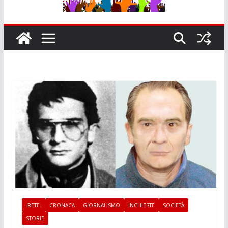
-RETE-
CRONACA
GIORNALISMO
INCHIESTE
SOCIETÀ
STORIE