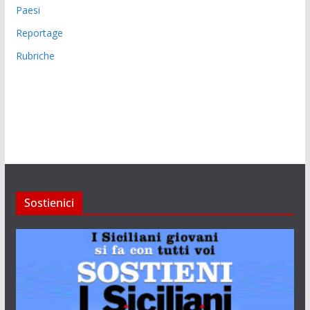
Paesi
Reportage
Rubriche
Sostienici