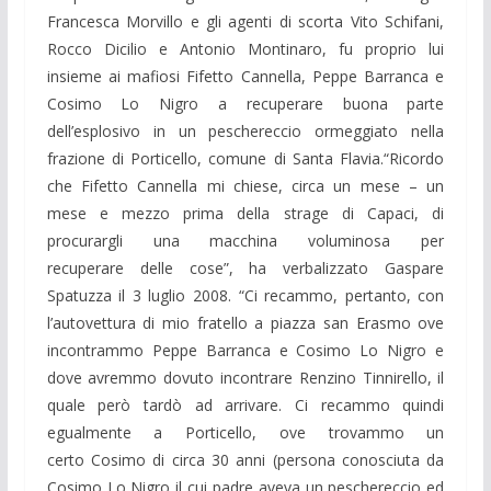
Francesca Morvillo e gli agenti di scorta Vito Schifani,
Rocco Dicilio e Antonio Montinaro, fu proprio lui
insieme ai mafiosi Fifetto Cannella, Peppe Barranca e
Cosimo Lo Nigro a recuperare buona parte
dell’esplosivo in un peschereccio ormeggiato nella
frazione di Porticello, comune di Santa Flavia.“Ricordo
che Fifetto Cannella mi chiese, circa un mese – un
mese e mezzo prima della strage di Capaci, di
procurargli una macchina voluminosa per
recuperare delle cose”, ha verbalizzato Gaspare
Spatuzza il 3 luglio 2008. “Ci recammo, pertanto, con
l’autovettura di mio fratello a piazza san Erasmo ove
incontrammo Peppe Barranca e Cosimo Lo Nigro e
dove avremmo dovuto incontrare Renzino Tinnirello, il
quale però tardò ad arrivare. Ci recammo quindi
egualmente a Porticello, ove trovammo un
certo Cosimo di circa 30 anni (persona conosciuta da
Cosimo Lo Nigro il cui padre aveva un peschereccio ed