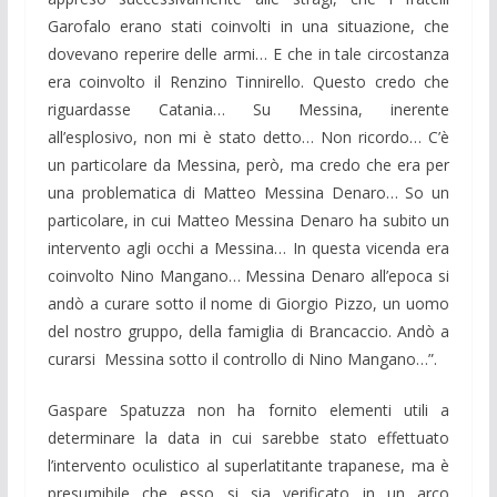
Garofalo erano stati coinvolti in una situazione, che
dovevano reperire delle armi… E che in tale circostanza
era coinvolto il Renzino Tinnirello. Questo credo che
riguardasse Catania… Su Messina, inerente
all’esplosivo, non mi è stato detto… Non ricordo… C’è
un particolare da Messina, però, ma credo che era per
una problematica di Matteo Messina Denaro… So un
particolare, in cui Matteo Messina Denaro ha subito un
intervento agli occhi a Messina… In questa vicenda era
coinvolto Nino Mangano… Messina Denaro all’epoca si
andò a curare sotto il nome di Giorgio Pizzo, un uomo
del nostro gruppo, della famiglia di Brancaccio. Andò a
curarsi Messina sotto il controllo di Nino Mangano…”.
Gaspare Spatuzza non ha fornito elementi utili a
determinare la data in cui sarebbe stato effettuato
l’intervento oculistico al superlatitante trapanese, ma è
presumibile che esso si sia verificato in un arco