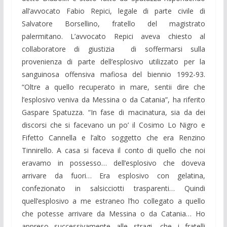
all’avvocato Fabio Repici, legale di parte civile di
Salvatore Borsellino, fratello del magistrato
palermitano. L’avvocato Repici aveva chiesto al
collaboratore di giustizia di soffermarsi sulla
provenienza di parte dell’esplosivo utilizzato per la
sanguinosa offensiva mafiosa del biennio 1992-93.
“Oltre a quello recuperato in mare, sentii dire che
l’esplosivo veniva da Messina o da Catania”, ha riferito
Gaspare Spatuzza. “In fase di macinatura, sia da dei
discorsi che si facevano un po’ il Cosimo Lo Nigro e
Fifetto Cannella e l’alto soggetto che era Renzino
Tinnirello. A casa si faceva il conto di quello che noi
eravamo in possesso… dell’esplosivo che doveva
arrivare da fuori… Era esplosivo con gelatina,
confezionato in salsicciotti trasparenti… Quindi
quell’esplosivo a me estraneo l’ho collegato a quello
che potesse arrivare da Messina o da Catania… Ho
appreso successivamente alle stragi, che i fratelli