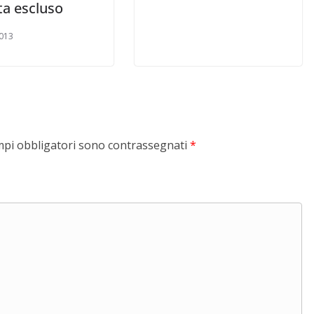
ta escluso
013
mpi obbligatori sono contrassegnati
*