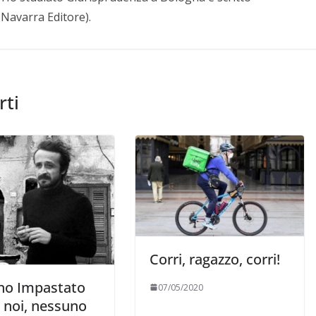
. Navarra Editore).
rti
Corri, ragazzo, corri!
no Impastato
07/05/2020
 noi, nessuno