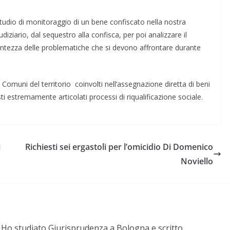
udio di monitoraggio di un bene confiscato nella nostra
udiziario, dal sequestro alla confisca, per poi analizzare il
à contezza delle problematiche che si devono affrontare durante
 Comuni del territorio coinvolti nell’assegnazione diretta di beni
sti estremamente articolati processi di riqualificazione sociale.
i
Richiesti sei ergastoli per l’omicidio Di Domenico
Noviello
a. Ho studiato Giurisprudenza a Bologna e scritto