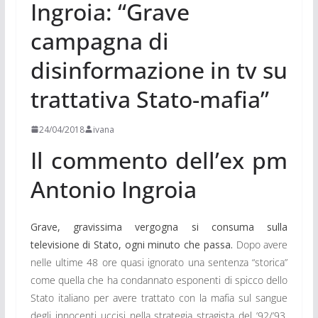
Ingroia: “Grave
campagna di
disinformazione in tv su
trattativa Stato-mafia”
24/04/2018
ivana
Il commento dell’ex pm
Antonio Ingroia
Grave, gravissima vergogna si consuma sulla
televisione di Stato, ogni minuto che passa.
Dopo avere
nelle ultime 48 ore quasi ignorato una sentenza “storica”
come quella che ha condannato esponenti di spicco dello
Stato italiano per avere trattato con la mafia sul sangue
degli innocenti uccisi nella strategia stragista del ’92/’93,