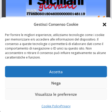
Gestisci Consenso Cookie
I Siciliani Giovani
Per fornire le migliori esperienze, utilizziamo tecnologie come i cookie
per memorizzare e/o accedere alle informazioni del dispositivo. Il
consenso a queste tecnologie ci permetterà di elaborare dati come il
Aut. del tribunale di Catania n.23/2011 del 20/09/2011 Dir.
comportamento di navigazione o ID unici su questo sito. Non
Resp. Riccardo Orioles.
acconsentire o ritirare il consenso può influire negativamente su alcune
caratteristiche e funzioni.
Informativa privacy
Associazione Culturale I Siciliani Giovani
Accetta
via Randazzo 27 Catania
Nega
Visualizza le preferenze
Cookie Policy
Privacy
Copyright © 2026
I Siciliani Giovani
. Tutti i diritti riservati.