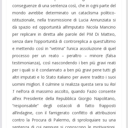
conseguenze di una sentenza così, che in ogni parte del
mondo avrebbe determinato un cataclisma politico-
istituzionale, nella trasmissione di Lucia Annunziata si
dà spazio ed opportunità all’imputato Nicola Mancino
per replicare in diretta alle parole del PM Di Matteo,
senza dare l’opportunità di controreplica a quest’ultimo
e mettendo così in “vetrina” l’unica assoluzione di quel
processo per un reato – peraltro – minore (falsa
testimonianza), così nascondendo i ben più gravi reati
per i quali si è condannato a ben più gravi pene tutti gli
altri imputati e lo Stato italiano per avere tradito i suoi
uomini migliori. Il culmine si realizza questa sera su
Rai
1
nell’ora di massimo ascolto, quando Fazio consente
all’ex Presidente della Repubblica Giorgio Napolitano,
“responsabile” degli ostacoli di fatto frapposti
all’indagine, con il famigerato conflitto di attribuzioni
contro la Procura di Palermo, di sproloquiare su una
sentenza di cui neppure si conoscono le motivazioni,