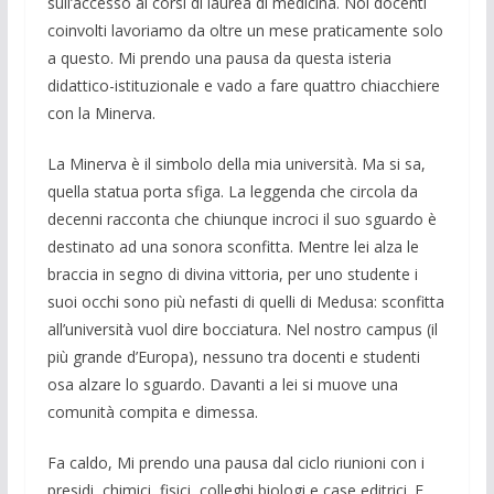
sull’accesso ai corsi di laurea di medicina. Noi docenti
coinvolti lavoriamo da oltre un mese praticamente solo
a questo. Mi prendo una pausa da questa isteria
didattico-istituzionale e vado a fare quattro chiacchiere
con la Minerva.
La Minerva è il simbolo della mia università. Ma si sa,
quella statua porta sfiga. La leggenda che circola da
decenni racconta che chiunque incroci il suo sguardo è
destinato ad una sonora sconfitta. Mentre lei alza le
braccia in segno di divina vittoria, per uno studente i
suoi occhi sono più nefasti di quelli di Medusa: sconfitta
all’università vuol dire bocciatura. Nel nostro campus (il
più grande d’Europa), nessuno tra docenti e studenti
osa alzare lo sguardo. Davanti a lei si muove una
comunità compita e dimessa.
Fa caldo, Mi prendo una pausa dal ciclo riunioni con i
presidi, chimici, fisici, colleghi biologi e case editrici. E