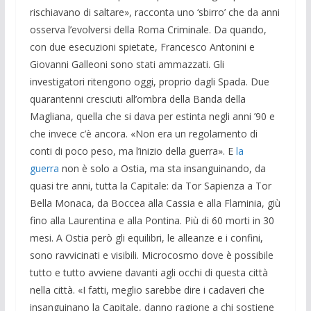
rischiavano di saltare», racconta uno ‘sbirro’ che da anni
osserva l’evolversi della Roma Criminale. Da quando,
con due esecuzioni spietate, Francesco Antonini e
Giovanni Galleoni sono stati ammazzati. Gli
investigatori ritengono oggi, proprio dagli Spada. Due
quarantenni cresciuti all’ombra della Banda della
Magliana, quella che si dava per estinta negli anni ’90 e
che invece c’è ancora. «Non era un regolamento di
conti di poco peso, ma l’inizio della guerra». E
la
guerra
non è solo a Ostia, ma sta insanguinando, da
quasi tre anni, tutta la Capitale: da Tor Sapienza a Tor
Bella Monaca, da Boccea alla Cassia e alla Flaminia, giù
fino alla Laurentina e alla Pontina. Più di 60 morti in 30
mesi. A Ostia però gli equilibri, le alleanze e i confini,
sono ravvicinati e visibili. Microcosmo dove è possibile
tutto e tutto avviene davanti agli occhi di questa città
nella città. «I fatti, meglio sarebbe dire i cadaveri che
insanguinano la Capitale, danno ragione a chi sostiene