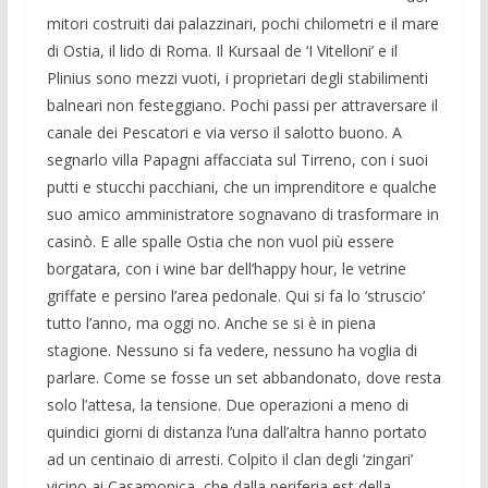
mitori costruiti dai palazzinari, pochi chilometri e il mare
di Ostia, il lido di Roma. Il Kursaal de ‘I Vitelloni’ e il
Plinius sono mezzi vuoti, i proprietari degli stabilimenti
balneari non festeggiano. Pochi passi per attraversare il
canale dei Pescatori e via verso il salotto buono. A
segnarlo villa Papagni affacciata sul Tirreno, con i suoi
putti e stucchi pacchiani, che un imprenditore e qualche
suo amico amministratore sognavano di trasformare in
casinò. E alle spalle Ostia che non vuol più essere
borgatara, con i wine bar dell’happy hour, le vetrine
griffate e persino l’area pedonale. Qui si fa lo ‘struscio’
tutto l’anno, ma oggi no. Anche se si è in piena
stagione. Nessuno si fa vedere, nessuno ha voglia di
parlare. Come se fosse un set abbandonato, dove resta
solo l’attesa, la tensione. Due operazioni a meno di
quindici giorni di distanza l’una dall’altra hanno portato
ad un centinaio di arresti. Colpito il clan degli ‘zingari’
vicino ai Casamonica, che dalla periferia est della