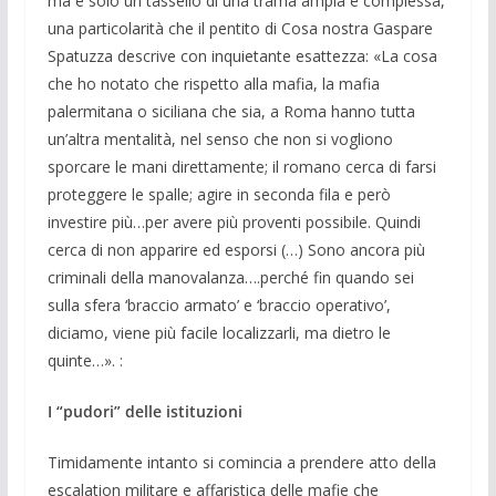
ma è solo un tassello di una trama ampia e complessa,
una particolarità che il pentito di Cosa nostra Gaspare
Spatuzza descrive con inquietante esattezza: «La cosa
che ho notato che rispetto alla mafia, la mafia
palermitana o siciliana che sia, a Roma hanno tutta
un’altra mentalità, nel senso che non si vogliono
sporcare le mani direttamente; il romano cerca di farsi
proteggere le spalle; agire in seconda fila e però
investire più…per avere più proventi possibile. Quindi
cerca di non apparire ed esporsi (…) Sono ancora più
criminali della manovalanza….perché fin quando sei
sulla sfera ‘braccio armato’ e ‘braccio operativo’,
diciamo, viene più facile localizzarli, ma dietro le
quinte…». :
I “pudori” delle istituzioni
Timidamente intanto si comincia a prendere atto della
escalation militare e affaristica delle mafie che