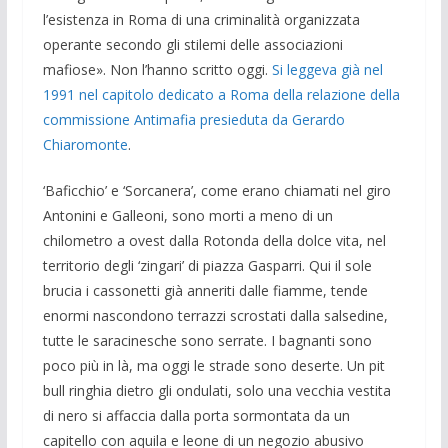
l’esistenza in Roma di una criminalità organizzata
operante secondo gli stilemi delle associazioni
mafiose». Non l’hanno scritto oggi.
Si leggeva già nel
1991 nel capitolo dedicato a Roma della relazione della
commissione Antimafia presieduta da Gerardo
Chiaromonte
.
‘Baficchio’ e ‘Sorcanera’, come erano chiamati nel giro
Antonini e Galleoni, sono morti a meno di un
chilometro a ovest dalla Rotonda della dolce vita, nel
territorio degli ‘zingari’ di piazza Gasparri. Qui il sole
brucia i cassonetti già anneriti dalle fiamme, tende
enormi nascondono terrazzi scrostati dalla salsedine,
tutte le saracinesche sono serrate. I bagnanti sono
poco più in là, ma oggi le strade sono deserte. Un pit
bull ringhia dietro gli ondulati, solo una vecchia vestita
di nero si affaccia dalla porta sormontata da un
capitello con aquila e leone di un negozio abusivo