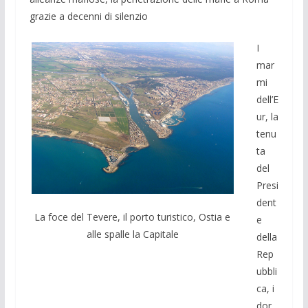
grazie a decenni di silenzio
I
mar
mi
dell’E
ur, la
tenu
ta
del
Presi
dent
La foce del Tevere, il porto turistico, Ostia e
e
alle spalle la Capitale
della
Rep
ubbli
ca, i
dor