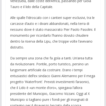
Venezuela, dalle coste dell’Africa, passando per Gioia
Tauro e il lido della Capitale.
Alle spalle l’Idroscalo con i cantieri super esclusivi, tra le
carcasse d’auto e i divani abbandonati, nella terra di
nessuno dove è stato massacrato Pier Paolo Pasolini. Il
monumento per ricordarlo l’hanno dovuto chiudere
dentro la riserva della Lipu, che troppe volte l’avevano
distrutto.
Da sempre una zona che fa gola a tanti. Un’area tutta
da rivoluzionare. Pontile, porto turistico, persino un
lungomare artificiale da costruire. Erano i tempi
entusiastici dell’ex sindaco Gianni Alemanno per il mega
progetto ‘Waterfront’. Previsti investimenti faraonici,
che il Lido è «un monte d’oro», spiegava l’allora
presidente del Municipio, Giacomo Vizzani. Oggi al X
Municipio si tagliano pure i fondi per gli insegnati di
sostegno per il disavanzo lasciato dalla scorsa