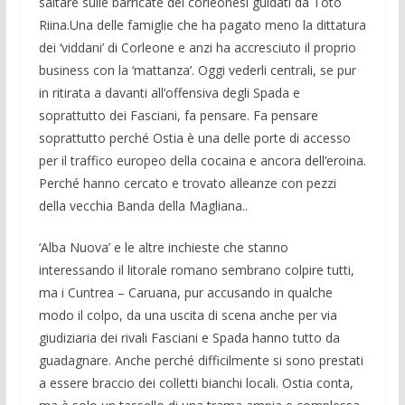
saltare sulle barricate dei corleonesi guidati da Totò
Riina.Una delle famiglie che ha pagato meno la dittatura
dei ‘viddani’ di Corleone e anzi ha accresciuto il proprio
business con la ‘mattanza’. Oggi vederli centrali, se pur
in ritirata a davanti all’offensiva degli Spada e
soprattutto dei Fasciani, fa pensare. Fa pensare
soprattutto perché Ostia è una delle porte di accesso
per il traffico europeo della cocaina e ancora dell’eroina.
Perché hanno cercato e trovato alleanze con pezzi
della vecchia Banda della Magliana..
‘Alba Nuova’ e le altre inchieste che stanno
interessando il litorale romano sembrano colpire tutti,
ma i Cuntrea – Caruana, pur accusando in qualche
modo il colpo, da una uscita di scena anche per via
giudiziaria dei rivali Fasciani e Spada hanno tutto da
guadagnare. Anche perché difficilmente si sono prestati
a essere braccio dei colletti bianchi locali. Ostia conta,