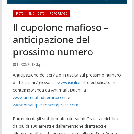
-RETE-
INCHIESTE
REPORTAGE
Il cupolone mafioso –
anticipazione del
prossimo numero
12/08/2013
pietro
Anticipazione del servizio in uscita sul prossimo numero
de I Siciliani / giovani –
www.isiciliani.it
e pubblicato in
contemporanea da AntimafiaDuemila
www.antimafiaduemila.com
e
www.orsattipietro.wordpress.com
Partendo dagli stabilimenti balneari di Ostia, annichilita
da più di 100 arresti e dall’emersione di intrecci e
alleanze mafiose, la penetrazione delle mafie a Roma