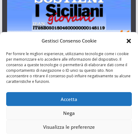
Gestisci Consenso Cookie
I Siciliani Giovani
Per fornire le migliori esperienze, utilizziamo tecnologie come i cookie
per memorizzare e/o accedere alle informazioni del dispositivo. Il
consenso a queste tecnologie ci permetterà di elaborare dati come il
Aut. del tribunale di Catania n.23/2011 del 20/09/2011 Dir.
comportamento di navigazione o ID unici su questo sito. Non
Resp. Riccardo Orioles.
acconsentire o ritirare il consenso può influire negativamente su alcune
caratteristiche e funzioni.
Informativa privacy
Associazione Culturale I Siciliani Giovani
Accetta
via Randazzo 27 Catania
Nega
Visualizza le preferenze