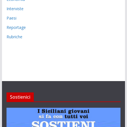
Interviste
Paesi
Reportage
Rubriche
Sostienici