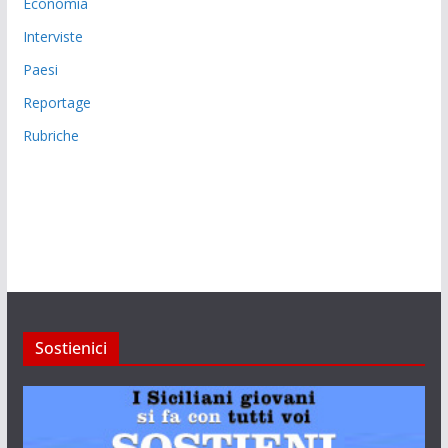
Economia
Interviste
Paesi
Reportage
Rubriche
Sostienici