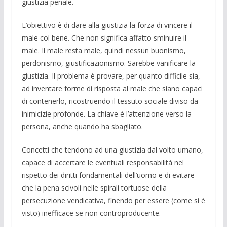
giustizia penale.
L’obiettivo è di dare alla giustizia la forza di vincere il
male col bene. Che non significa affatto sminuire il
male. Il male resta male, quindi nessun buoni­smo,
perdonismo, giustificazioni­smo. Sa­rebbe vanificare la
giustizia. Il problema è provare, per quanto difficile sia,
ad in­ventare forme di risposta al male che sia­no capaci
di contenerlo, rico­struendo il tessuto sociale diviso da
ini­micizie pro­fonde. La chiave è l’attenzio­ne verso la
persona, anche quando ha sbagliato.
Concetti che tendono ad una giustizia dal volto umano,
capace di accertare le eventuali responsabilità nel
rispetto dei diritti fondamentali dell’uomo e di evita­re
che la pena scivoli nelle spirali tortuo­se della
persecuzione vendicativa, finen­do per essere (come si è
visto) inefficace se non controproducente.