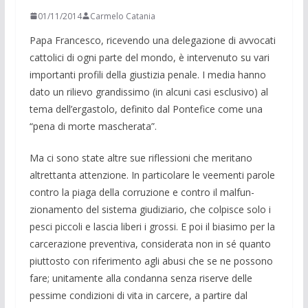
01/11/2014
Carmelo Catania
Papa Francesco, ricevendo una delega­zione di avvocati
cattolici di ogni parte del mondo, è intervenuto su vari
impor­tanti profili della giustizia penale. I me­dia hanno
dato un rilievo grandissimo (in alcuni casi esclusivo) al
tema dell’ergastolo, definito dal Pontefice come una
“pena di morte mascherata”.
Ma ci sono state altre sue riflessioni che meritano
altrettanta attenzione. In particolare le veementi parole
contro la piaga della corruzione e contro il malfun­
zionamento del sistema giudiziario, che colpisce solo i
pesci piccoli e lascia liberi i grossi. E poi il biasimo per la
carcera­zione preventiva, considerata non in sé quanto
piuttosto con riferimento agli abusi che se ne possono
fare; unitamente alla condanna senza riserve delle
pessi­me condizioni di vita in carcere, a partire dal