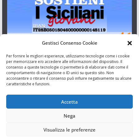
Gestisci Consenso Cookie
I Siciliani Giovani
Per fornire le migliori esperienze, utilizziamo tecnologie come i cookie
per memorizzare e/o accedere alle informazioni del dispositivo. Il
consenso a queste tecnologie ci permetterà di elaborare dati come il
Aut. del tribunale di Catania n.23/2011 del 20/09/2011 Dir.
comportamento di navigazione o ID unici su questo sito. Non
Resp. Riccardo Orioles.
acconsentire o ritirare il consenso può influire negativamente su alcune
caratteristiche e funzioni.
Informativa privacy
Associazione Culturale I Siciliani Giovani
Accetta
via Randazzo 27 Catania
Nega
Visualizza le preferenze