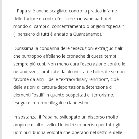
Il Papa si è anche scagliato contro la pratica infame
delle torture e contro l’esistenza in varie parti del
mondo di campi di concentramento o prigioni “speciali”
(il pensiero di tutti è andato a Guantanamo).
Durissima la condanna delle “esecu­zioni extragiudiziali”
che purtroppo af­follano le cronache di questi tempi
sem­pre più cupi. Non meno dura l’esecrazio­ne contro le
nefandezze – praticate da al­cuni stati e tollerate se non
favorite da al­tri – delle “extraordinary rendition”, cioè
delle azioni di cattura/deportazione/de­tenzione di
elementi “ostili” in quanto sospettati di terrorismo,
eseguite in for­me illegali e clandestine.
In sostanza, il Papa ha sviluppato un discorso molto
ampio e di alto livello. Un indirizzo preciso per tutti gli
uomini di buona volontà che operano nel settore delle