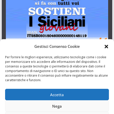
Gestisci Consenso Cookie
I Siciliani Giovani
Per fornire le migliori esperienze, utilizziamo tecnologie come i cookie
per memorizzare e/o accedere alle informazioni del dispositivo. Il
consenso a queste tecnologie ci permetterà di elaborare dati come il
Aut. del tribunale di Catania n.23/2011 del 20/09/2011 Dir.
comportamento di navigazione o ID unici su questo sito. Non
Resp. Riccardo Orioles.
acconsentire o ritirare il consenso può influire negativamente su alcune
caratteristiche e funzioni.
Informativa privacy
Associazione Culturale I Siciliani Giovani
Accetta
via Randazzo 27 Catania
Nega