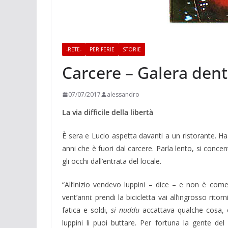
-RETE-
PERIFERIE
STORIE
Carcere – Galera dentr
07/07/2017
alessandro
La via difficile della libertà
È sera e Lucio aspetta davanti a un ristorante. Ha 
anni che è fuori dal carcere. Parla lento, si conce
gli occhi dall’entrata del locale.
“All’inizio vendevo luppini – dice – e non è com
vent’anni: prendi la bicicletta vai all’ingrosso ritor
fatica e soldi,
si nuddu
accattava qualche cosa, e
luppini li puoi buttare. Per fortuna la gente del