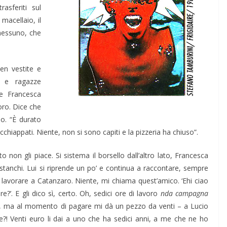
asferiti sul
acellaio, il
nessuno, che
en vestite e
i e ragazze
e Francesca
oro. Dice che
no. “È durato
cchiappati. Niente, non si sono capiti e la pizzeria ha chiuso”.
 non gli piace. Si sistema il borsello dall’altro lato, Francesca
 stanchi. Lui si riprende un po’ e continua a raccontare, sempre
lavorare a Catanzaro. Niente, mi chiama quest’amico. ‘Ehi ciao
re?’. E gli dico sì, certo. Oh, sedici ore di lavoro
nda campagna
ui, ma al momento di pagare mi dà un pezzo da venti – a Lucio
?! Venti euro li dai a uno che ha sedici anni, a me che ne ho