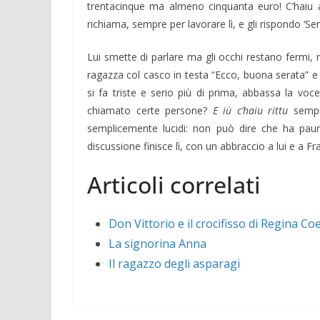
trentacinque ma almeno cinquanta euro! C’haiu 
richiama, sempre per lavorare lì, e gli rispondo ‘S
Lui smette di parlare ma gli occhi restano fermi
ragazza col casco in testa “Ecco, buona serata” e
si fa triste e serio più di prima, abbassa la vo
chiamato certe persone?
E iù c’haiu rittu
sempr
semplicemente lucidi: non può dire che ha paura
discussione finisce lì, con un abbraccio a lui e a 
Articoli correlati
Don Vittorio e il crocifisso di Regina Coe
La signorina Anna
Il ragazzo degli asparagi