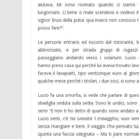
aiutava. Mi sono rovinato quando ci siamo tr
lungomare. Lì bene o male scendevo e vedevo il m
signor Enzo della putia: qua invece non conosco 
posso fare?”.
Le persone entrano ed escono dal ristorante, b
abbronzate, e per strada gruppi di ragazz
passeggiano andando verso i solarium. Lucio 
hanno preso casa qui perché lui aveva trovato lav
faceva il lavapiatti, tipo venticinque euro al gior
qualche mese perché i titolari, i due soci, si sono a
Lucio fa una smorfia, si vede che parlare di questo
sbadiglia seduta sulla sedia. Sono le undici, sono
serio “E non ti ho detto di quando sono andato a 
Lucio senti, c’è
‘na iunnata ‘i travagghiu
, vuoi veni
senza mangiare e bere. Il viaggio c’ha pensato l
spunta una faccia sdegnata – Ma ti pare normale