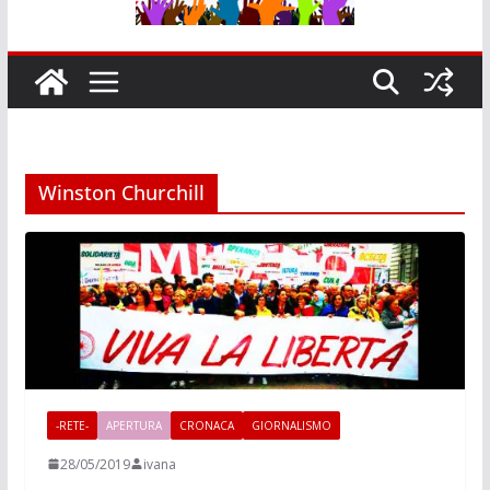
Winston Churchill
-RETE-
APERTURA
CRONACA
GIORNALISMO
28/05/2019
ivana