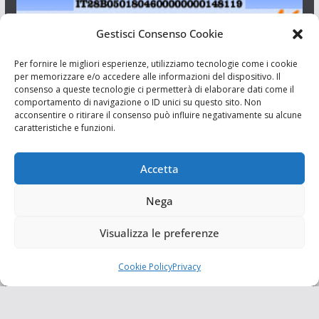
Gestisci Consenso Cookie
I Siciliani Giovani
Per fornire le migliori esperienze, utilizziamo tecnologie come i cookie
per memorizzare e/o accedere alle informazioni del dispositivo. Il
consenso a queste tecnologie ci permetterà di elaborare dati come il
Aut. del tribunale di Catania n.23/2011 del 20/09/2011 Dir.
comportamento di navigazione o ID unici su questo sito. Non
Resp. Riccardo Orioles.
acconsentire o ritirare il consenso può influire negativamente su alcune
caratteristiche e funzioni.
Informativa privacy
Associazione Culturale I Siciliani Giovani
Accetta
via Randazzo 27 Catania
Nega
Visualizza le preferenze
Cookie Policy
Privacy
Copyright © 2026
I Siciliani Giovani
. Tutti i diritti riservati.
Tema:
ColorMag
di ThemeGrill. Powered by
WordPress
.