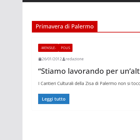
Primavera di Palermo
-MENSILE-
POLIS
26/01/2012
redazione
“Stiamo lavorando per un’al
I Cantieri Culturali della Zisa di Palermo non si t
Leggi tutto