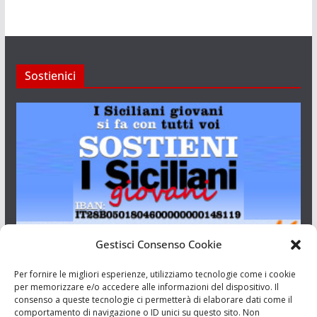
Sostienici
Gestisci Consenso Cookie
I Siciliani Giovani
Per fornire le migliori esperienze, utilizziamo tecnologie come i cookie
per memorizzare e/o accedere alle informazioni del dispositivo. Il
consenso a queste tecnologie ci permetterà di elaborare dati come il
Aut. del tribunale di Catania n.23/2011 del 20/09/2011 Dir.
comportamento di navigazione o ID unici su questo sito. Non