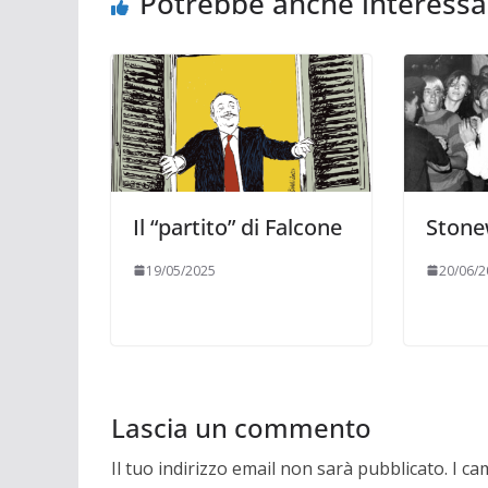
Potrebbe anche interessa
Il “partito” di Falcone
Stone
19/05/2025
20/06/2
Lascia un commento
Il tuo indirizzo email non sarà pubblicato.
I ca