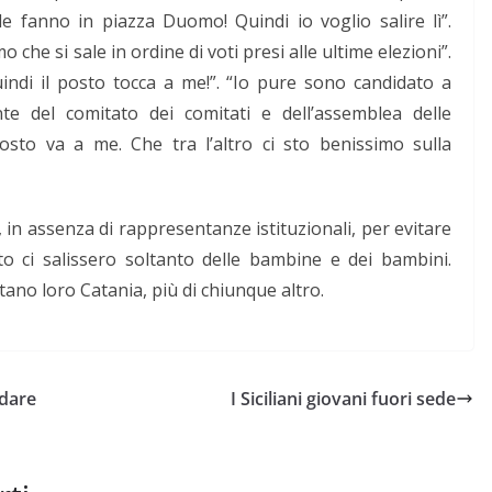
 le fanno in piazza Duomo! Quindi io voglio salire lì”.
mo che si sale in ordine di voti presi alle ultime elezioni”.
indi il posto tocca a me!”. “Io pure sono candidato a
nte del comitato dei comitati e dell’assemblea delle
posto va a me. Che tra l’altro ci sto benissimo sulla
in assenza di rappresentanze istituzionali, per evitare
ato ci salissero soltanto delle bambine e dei bambini.
no loro Catania, più di chiunque altro.
 dare
I Siciliani giovani fuori sede