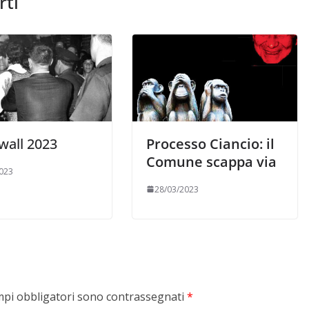
rti
wall 2023
Processo Ciancio: il
Comune scappa via
023
28/03/2023
mpi obbligatori sono contrassegnati
*