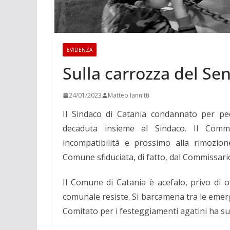
EVIDENZA
Sulla carrozza del Se
24/01/2023
Matteo Iannitti
Il Sindaco di Catania condannato per p
decaduta insieme al Sindaco. Il Comm
incompatibilità e prossimo alla rimozion
Comune sfiduciata, di fatto, dal Commissario
Il Comune di Catania è acefalo, privo di og
comunale resiste. Si barcamena tra le emerg
Comitato per i festeggiamenti agatini ha sub