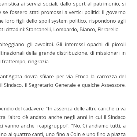
anistica ai servizi sociali, dallo sport al patrimonio, si
e fossero stati promossi a vertici politici: il governo
e loro figli dello spoil system politico, rispondono agli
ti cittadini: Stancanelli, Lombardo, Bianco, Firrarello.
olteggiano gli avvoltoi. Gli interessi opachi di piccoli
ltinazionali della grande distribuzione, di missionari in
l frattempo, ringrazia.
Sant’Agata dovrà sfilare per via Etnea la carrozza del
il Sindaco, il Segretario Generale e qualche Assessore.
ipendio del cadavere. “In assenza delle altre cariche ci va
ra l’altro c’è andato anche negli anni in cui il Sindaco
, ci vanno anche i capigruppo!”. “No. Ci andiamo tutti, a
ino ai quattro canti, uno fino a Coin e uno fino a piazza