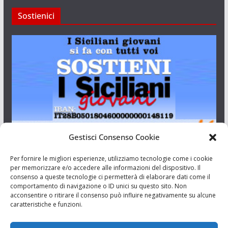
Sostienici
Gestisci Consenso Cookie
I Siciliani Giovani
Per fornire le migliori esperienze, utilizziamo tecnologie come i cookie
per memorizzare e/o accedere alle informazioni del dispositivo. Il
consenso a queste tecnologie ci permetterà di elaborare dati come il
Aut. del tribunale di Catania n.23/2011 del 20/09/2011 Dir.
comportamento di navigazione o ID unici su questo sito. Non
Resp. Riccardo Orioles.
acconsentire o ritirare il consenso può influire negativamente su alcune
caratteristiche e funzioni.
Informativa privacy