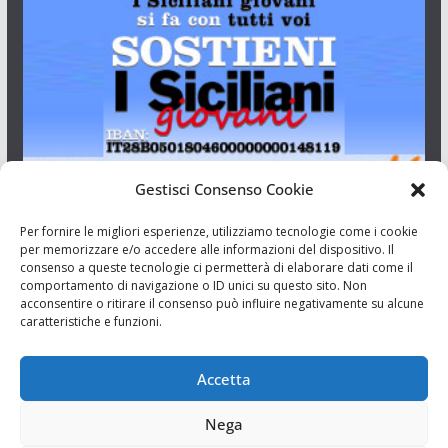
Gestisci Consenso Cookie
I Siciliani Giovani
Per fornire le migliori esperienze, utilizziamo tecnologie come i cookie
per memorizzare e/o accedere alle informazioni del dispositivo. Il
consenso a queste tecnologie ci permetterà di elaborare dati come il
Aut. del tribunale di Catania n.23/2011 del 20/09/2011 Dir.
comportamento di navigazione o ID unici su questo sito. Non
Resp. Riccardo Orioles.
acconsentire o ritirare il consenso può influire negativamente su alcune
caratteristiche e funzioni.
Informativa privacy
Associazione Culturale I Siciliani Giovani
Accetta
via Randazzo 27 Catania
Nega