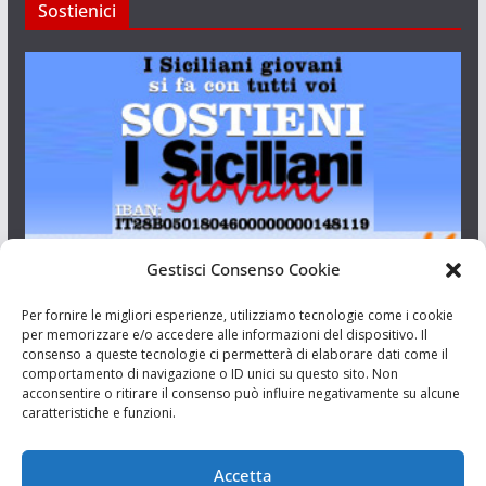
Sostienici
Gestisci Consenso Cookie
I Siciliani Giovani
Per fornire le migliori esperienze, utilizziamo tecnologie come i cookie
per memorizzare e/o accedere alle informazioni del dispositivo. Il
consenso a queste tecnologie ci permetterà di elaborare dati come il
Aut. del tribunale di Catania n.23/2011 del 20/09/2011 Dir.
comportamento di navigazione o ID unici su questo sito. Non
Resp. Riccardo Orioles.
acconsentire o ritirare il consenso può influire negativamente su alcune
caratteristiche e funzioni.
Informativa privacy
Associazione Culturale I Siciliani Giovani
Accetta