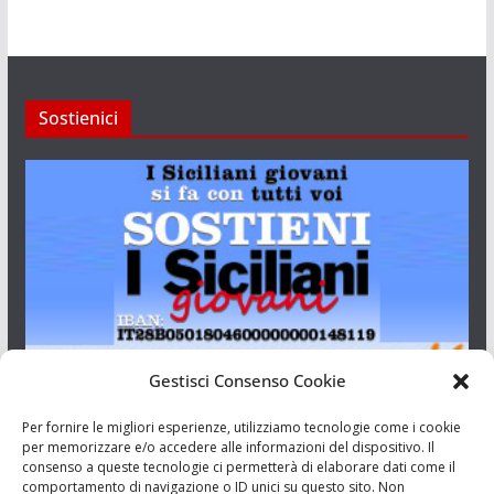
Sostienici
Gestisci Consenso Cookie
I Siciliani Giovani
Per fornire le migliori esperienze, utilizziamo tecnologie come i cookie
per memorizzare e/o accedere alle informazioni del dispositivo. Il
consenso a queste tecnologie ci permetterà di elaborare dati come il
Aut. del tribunale di Catania n.23/2011 del 20/09/2011 Dir.
comportamento di navigazione o ID unici su questo sito. Non