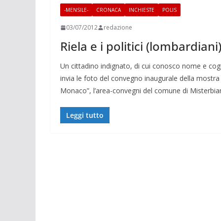
-MENSILE-
CRONACA
INCHIESTE
POLIS
03/07/2012
redazione
Riela e i politici (lombardiani
Un cittadino indignato, di cui conosco nome e cog
invia le foto del convegno inaugurale della mostra 
Monaco”, l’area-convegni del comune di Misterbia
Leggi tutto