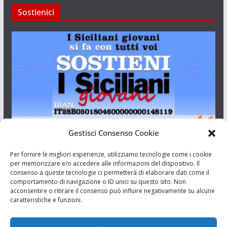
Sostienici
Gestisci Consenso Cookie
I Siciliani Giovani
Per fornire le migliori esperienze, utilizziamo tecnologie come i cookie
per memorizzare e/o accedere alle informazioni del dispositivo. Il
consenso a queste tecnologie ci permetterà di elaborare dati come il
Aut. del tribunale di Catania n.23/2011 del 20/09/2011 Dir.
comportamento di navigazione o ID unici su questo sito. Non
Resp. Riccardo Orioles.
acconsentire o ritirare il consenso può influire negativamente su alcune
caratteristiche e funzioni.
Informativa privacy
Associazione Culturale I Siciliani Giovani