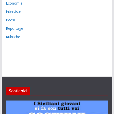
Economia
Interviste
Paesi
Reportage
Rubriche
Sostienici