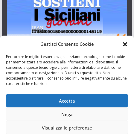
Gestisci Consenso Cookie
I Siciliani Giovani
Per fornire le migliori esperienze, utilizziamo tecnologie come i cookie
per memorizzare e/o accedere alle informazioni del dispositivo. Il
consenso a queste tecnologie ci permetterà di elaborare dati come il
Aut. del tribunale di Catania n.23/2011 del 20/09/2011 Dir.
comportamento di navigazione o ID unici su questo sito. Non
Resp. Riccardo Orioles.
acconsentire o ritirare il consenso può influire negativamente su alcune
caratteristiche e funzioni.
Informativa privacy
Associazione Culturale I Siciliani Giovani
Accetta
via Randazzo 27 Catania
Nega
Visualizza le preferenze