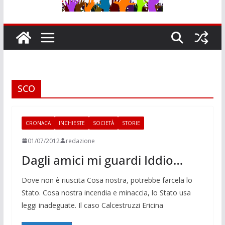
SCO
CRONACA
INCHIESTE
SOCIETÀ
STORIE
01/07/2012
redazione
Dagli amici mi guardi Iddio…
Dove non è riuscita Cosa nostra, potrebbe farcela lo
Stato. Cosa nostra in­cendia e mi­naccia, lo Sta­to usa
leg­gi inadeguate. Il caso Calce­struzzi Ericina