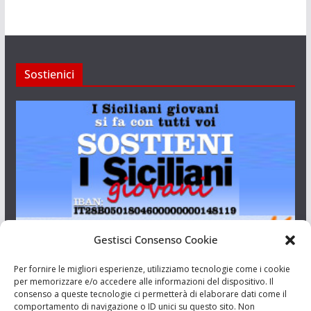
Sostienici
Gestisci Consenso Cookie
I Siciliani Giovani
Per fornire le migliori esperienze, utilizziamo tecnologie come i cookie
per memorizzare e/o accedere alle informazioni del dispositivo. Il
consenso a queste tecnologie ci permetterà di elaborare dati come il
Aut. del tribunale di Catania n.23/2011 del 20/09/2011 Dir.
comportamento di navigazione o ID unici su questo sito. Non