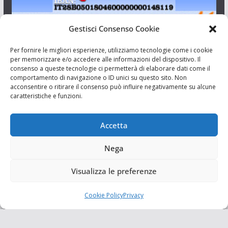
Gestisci Consenso Cookie
I Siciliani Giovani
Per fornire le migliori esperienze, utilizziamo tecnologie come i cookie
per memorizzare e/o accedere alle informazioni del dispositivo. Il
consenso a queste tecnologie ci permetterà di elaborare dati come il
Aut. del tribunale di Catania n.23/2011 del 20/09/2011 Dir.
comportamento di navigazione o ID unici su questo sito. Non
Resp. Riccardo Orioles.
acconsentire o ritirare il consenso può influire negativamente su alcune
caratteristiche e funzioni.
Informativa privacy
Associazione Culturale I Siciliani Giovani
Accetta
via Randazzo 27 Catania
Nega
Visualizza le preferenze
Cookie Policy
Privacy
Copyright © 2026
I Siciliani Giovani
. Tutti i diritti riservati.
Tema:
ColorMag
di ThemeGrill. Powered by
WordPress
.