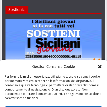
Sostienici
Gestisci Consenso Cookie
I Siciliani Giovani
Per fornire le migliori esperienze, utilizziamo tecnologie come i cookie
per memorizzare e/o accedere alle informazioni del dispositivo. Il
consenso a queste tecnologie ci permetterà di elaborare dati come il
Aut. del tribunale di Catania n.23/2011 del 20/09/2011 Dir.
comportamento di navigazione o ID unici su questo sito. Non
Resp. Riccardo Orioles.
acconsentire o ritirare il consenso può influire negativamente su alcune
caratteristiche e funzioni.
Informativa privacy