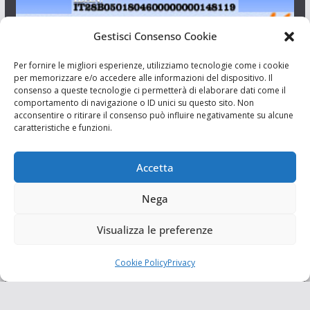
Gestisci Consenso Cookie
I Siciliani Giovani
Per fornire le migliori esperienze, utilizziamo tecnologie come i cookie
per memorizzare e/o accedere alle informazioni del dispositivo. Il
consenso a queste tecnologie ci permetterà di elaborare dati come il
Aut. del tribunale di Catania n.23/2011 del 20/09/2011 Dir.
comportamento di navigazione o ID unici su questo sito. Non
Resp. Riccardo Orioles.
acconsentire o ritirare il consenso può influire negativamente su alcune
caratteristiche e funzioni.
Informativa privacy
Associazione Culturale I Siciliani Giovani
Accetta
via Randazzo 27 Catania
Nega
Visualizza le preferenze
Cookie Policy
Privacy
Copyright © 2026
I Siciliani Giovani
. Tutti i diritti riservati.
Tema:
ColorMag
di ThemeGrill. Powered by
WordPress
.