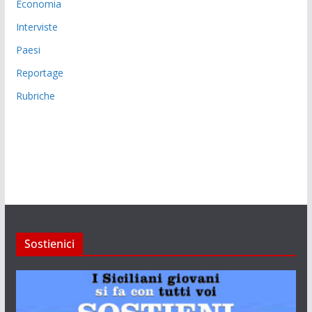
Economia
Interviste
Paesi
Reportage
Rubriche
Sostienici