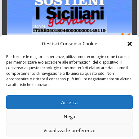
Gestisci Consenso Cookie
I Siciliani Giovani
Per fornire le migliori esperienze, utilizziamo tecnologie come i cookie
per memorizzare e/o accedere alle informazioni del dispositivo. Il
consenso a queste tecnologie ci permetterà di elaborare dati come il
Aut. del tribunale di Catania n.23/2011 del 20/09/2011 Dir.
comportamento di navigazione o ID unici su questo sito. Non
Resp. Riccardo Orioles.
acconsentire o ritirare il consenso può influire negativamente su alcune
caratteristiche e funzioni.
Informativa privacy
Associazione Culturale I Siciliani Giovani
Accetta
via Randazzo 27 Catania
Nega
Visualizza le preferenze