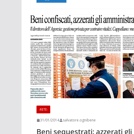
-RETE-
31/01/2014
salvatore.ognibene
Beni sequestrati: azzerati gli