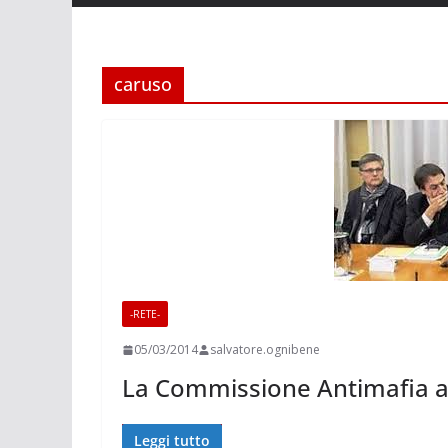
caruso
-RETE-
05/03/2014
salvatore.ognibene
La Commissione Antimafia a
Leggi tutto